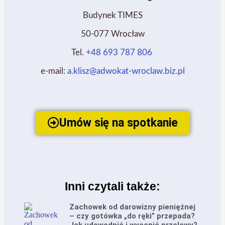
Budynek TIMES
50-077 Wrocław
Tel.
+48 693 787 806
e-mail:
a.klisz@adwokat-wroclaw.biz.pl
Umów się na spotkanie
Inni czytali także:
Zachowek od darowizny pieniężnej
– czy gotówka „do ręki” przepada?