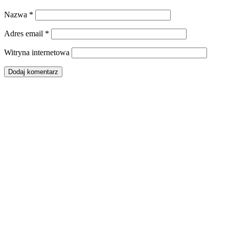
Nazwa
*
Adres email
*
Witryna internetowa