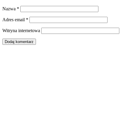
Nazwa
*
Adres email
*
Witryna internetowa