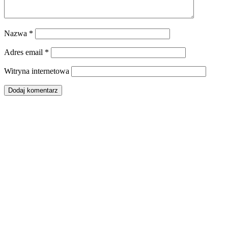
Nazwa
*
Adres email
*
Witryna internetowa