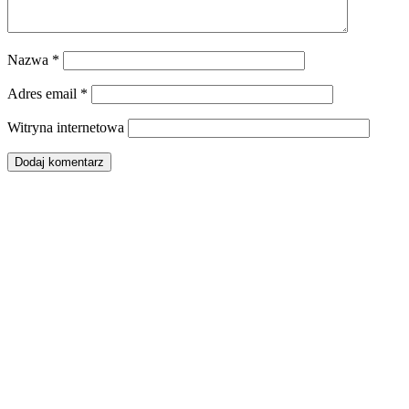
Nazwa
*
Adres email
*
Witryna internetowa