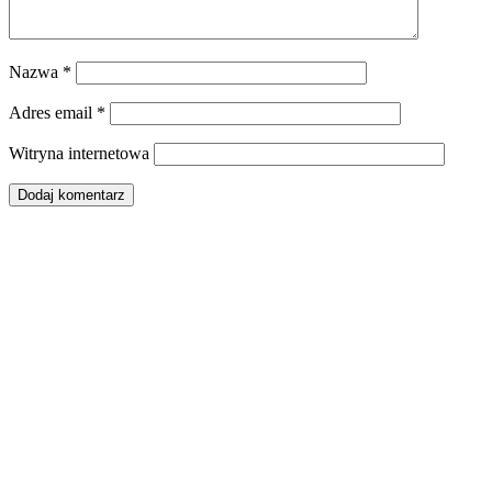
Nazwa
*
Adres email
*
Witryna internetowa