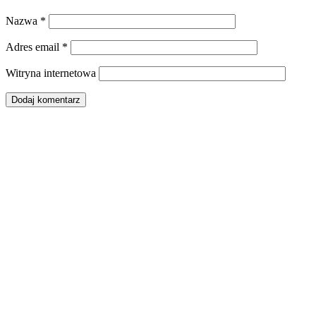
Nazwa
*
Adres email
*
Witryna internetowa