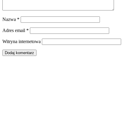
Nazwa
*
Adres email
*
Witryna internetowa