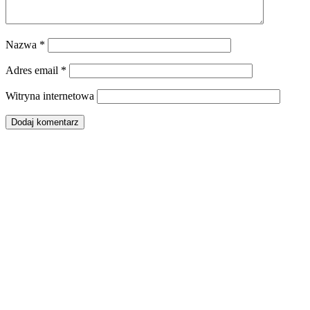
Nazwa
*
Adres email
*
Witryna internetowa