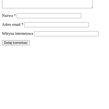
Nazwa
*
Adres email
*
Witryna internetowa