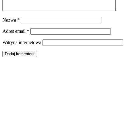
Nazwa
*
Adres email
*
Witryna internetowa