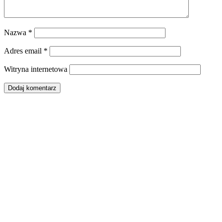
Nazwa
*
Adres email
*
Witryna internetowa