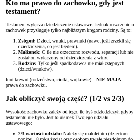
Kto ma prawo do zachowku, gdy jest
testament?
Testament wyłącza dziedziczenie ustawowe. Jednak roszczenie o
zachowek przysługuje tylko najbliższym kręgom rodziny. Są to:
Zstępni:
Dzieci, wnuki, prawnuki (nawet jeśli zrzekli się
dziedziczenia, co jest błędem).
Małżonek:
O ile nie orzeczono rozwodu, separacji lub nie
został on wyłączony od dziedziczenia z winy.
Rodzice:
Tylko jeśli spadkodawca nie miał zstępnych
(dzieci/wnuków).
Inni krewni (rodzeństwo, ciotki, wujkowie) –
NIE MAJĄ
prawa do zachowku.
Jak obliczyć swoją część? (1/2 vs 2/3)
Wysokość zachowku zależy od tego, ile byś odziedziczył, gdyby
testamentu nie było. Jest to ułamek Twojego udziału
ustawowego:
2/3 wartości udziału:
Należy się małoletnim (dzieciom
poniżej 18 roku życia) oraz osobom trwale niezdolnym do