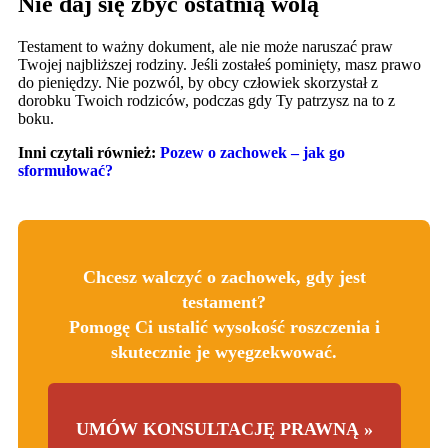
Nie daj się zbyć ostatnią wolą
Testament to ważny dokument, ale nie może naruszać praw
Twojej najbliższej rodziny. Jeśli zostałeś pominięty, masz prawo
do pieniędzy. Nie pozwól, by obcy człowiek skorzystał z
dorobku Twoich rodziców, podczas gdy Ty patrzysz na to z
boku.
Inni czytali również:
Pozew o zachowek – jak go
sformułować?
Chcesz walczyć o zachowek, gdy jest
testament?
Pomogę Ci ustalić wysokość roszczenia i
skutecznie je wyegzekwować.
UMÓW KONSULTACJĘ PRAWNĄ »