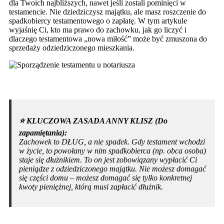
dla Twoich najbliższych, nawet jeśli zostali pominięci w
testamencie. Nie dziedziczysz majątku, ale masz roszczenie do
spadkobiercy testamentowego o zapłatę. W tym artykule
wyjaśnię Ci, kto ma prawo do zachowku, jak go liczyć i
dlaczego testamentowa „nowa miłość” może być zmuszona do
sprzedaży odziedziczonego mieszkania.
⭐️ KLUCZOWA ZASADA ANNY KLISZ (Do
zapamiętania):
Zachowek to DŁUG, a nie spadek. Gdy testament wchodzi
w życie, to powołany w nim spadkobierca (np. obca osoba)
staje się dłużnikiem. To on jest zobowiązany wypłacić Ci
pieniądze z odziedziczonego majątku. Nie możesz domagać
się części domu – możesz domagać się tylko konkretnej
kwoty pieniężnej, którą musi zapłacić dłużnik.