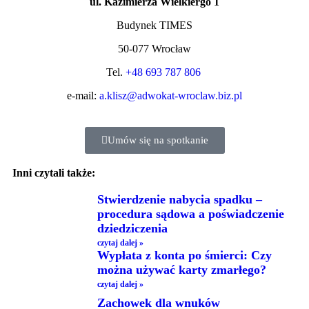
ul. Kazimierza Wielkiergo 1
Budynek TIMES
50-077 Wrocław
Tel.
+48 693 787 806
e-mail:
a.klisz@adwokat-wroclaw.biz.pl
Umów się na spotkanie
Inni czytali także:
Stwierdzenie nabycia spadku –
procedura sądowa a poświadczenie
dziedziczenia
czytaj dalej »
Wypłata z konta po śmierci: Czy
można używać karty zmarłego?
czytaj dalej »
Zachowek dla wnuków