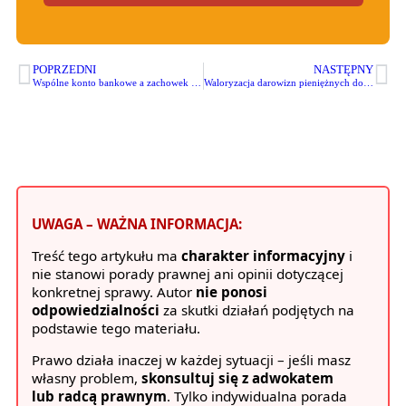
POPRZEDNI
NASTĘPNY
Wspólne konto bankowe a zachowek – czy pieniądze „wspólne” wchodzą do spadku?
Waloryzacja darowizn pieniężnych do zachowku – jak liczyć stare 100 tys. zł po latach inflacji?
UWAGA – WAŻNA INFORMACJA:
Treść tego artykułu ma
charakter informacyjny
i
nie stanowi porady prawnej ani opinii dotyczącej
konkretnej sprawy. Autor
nie ponosi
odpowiedzialności
za skutki działań podjętych na
podstawie tego materiału.
Prawo działa inaczej w każdej sytuacji – jeśli masz
własny problem,
skonsultuj się z adwokatem
lub radcą prawnym
. Tylko indywidualna porada