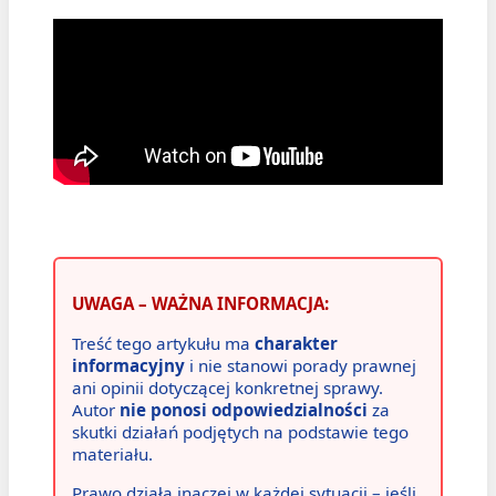
UWAGA – WAŻNA INFORMACJA:
Treść tego artykułu ma
charakter
informacyjny
i nie stanowi porady prawnej
ani opinii dotyczącej konkretnej sprawy.
Autor
nie ponosi odpowiedzialności
za
skutki działań podjętych na podstawie tego
materiału.
Prawo działa inaczej w każdej sytuacji – jeśli