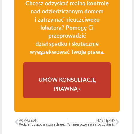
Chcesz odzyskać realną kontrolę
nad odziedziczonym domem
i zatrzymać nieuczciwego
lokatora? Pomogę Ci
przeprowadzić
dział spadku i skutecznie
wyegzekwować Twoje prawa.
UMÓW KONSULTACJĘ
PRAWNĄ »
POPRZEDNI
NASTĘPNY
Podział gospodarstwa rolnego – Specyficzne zasady
Wynagrodzenie za korzystanie z nieruchomości otrzymanej w spadku ponad udział