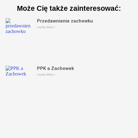
Może Cię także zainteresować:
Przedawnienie zachowku
czytaj dalej »
PPK a Zachowek
czytaj dalej »
Podział nieruchomości obciążonej
hipoteką – Co z bankiem?
czytaj dalej »