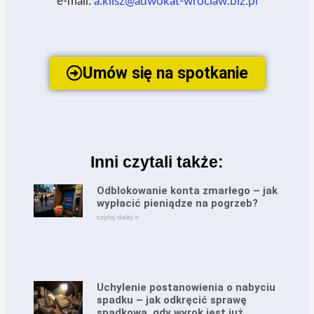
e-mail:
a.klisz@adwokat-wroclaw.biz.pl
Umów się na spotkanie
Inni czytali także:
Odblokowanie konta zmarłego – jak
wypłacić pieniądze na pogrzeb?
czytaj dalej »
Uchylenie postanowienia o nabyciu
spadku – jak odkręcić sprawę
spadkową, gdy wyrok jest już