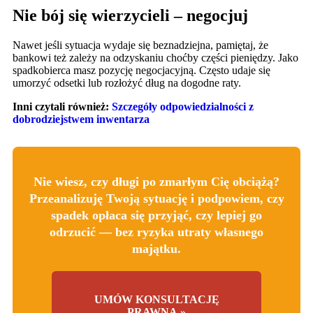
Nie bój się wierzycieli – negocjuj
Nawet jeśli sytuacja wydaje się beznadziejna, pamiętaj, że
bankowi też zależy na odzyskaniu choćby części pieniędzy. Jako
spadkobierca masz pozycję negocjacyjną. Często udaje się
umorzyć odsetki lub rozłożyć dług na dogodne raty.
Inni czytali również:
Szczegóły odpowiedzialności z
dobrodziejstwem inwentarza
Nie wiesz, czy długi po zmarłym Cię obciążą?
Przeanalizuję Twoją sytuację i podpowiem, czy
spadek opłaca się przyjąć, czy lepiej go
odrzucić — bez ryzyka utraty własnego
majątku.
UMÓW KONSULTACJĘ
PRAWNĄ »