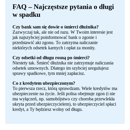
FAQ – Najczęstsze pytania o długi
w spadku
Czy bank sam się dowie o śmierci dłużnika?
Zazwyczaj tak, ale nie od razu. W Twoim interesie jest
jak najszybciej poinformować bank o zgonie i
przedstawić akt zgonu. To zatrzyma naliczanie
niektórych odsetek karnych i opłat za monity.
Czy odsetki od długu rosną po śmierci?
Niestety tak. Śmierć dłużnika nie zatrzymuje naliczania
odsetek umownych. Dlatego im szybciej uregulujesz
sprawy spadkowe, tym mniej zapłacisz.
Co z kredytem ubezpieczonym?
To pierwsza rzecz, którą sprawdzam. Wiele kredytów ma
ubezpieczenie na życie. Jeśli polisa obejmuje zgon (i nie
ma wyłączeń, np. samobójstwo czy choroba przewlekła
ukryta przed ubezpieczycielem), to ubezpieczyciel spłaci
kredyt, a Ty będziesz wolny od długu.