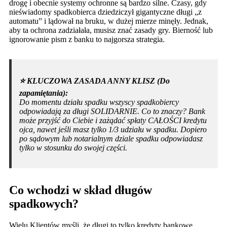
drogę i obecnie systemy ochronne są bardzo silne. Czasy, gdy
nieświadomy spadkobierca dziedziczył gigantyczne długi „z
automatu” i lądował na bruku, w dużej mierze minęły. Jednak,
aby ta ochrona zadziałała, musisz znać zasady gry. Bierność lub
ignorowanie pism z banku to najgorsza strategia.
⭐️ KLUCZOWA ZASADA ANNY KLISZ (Do
zapamiętania):
Do momentu działu spadku wszyscy spadkobiercy
odpowiadają za długi SOLIDARNIE. Co to znaczy? Bank
może przyjść do Ciebie i zażądać spłaty CAŁOŚCI kredytu
ojca, nawet jeśli masz tylko 1/3 udziału w spadku. Dopiero
po sądowym lub notarialnym dziale spadku odpowiadasz
tylko w stosunku do swojej części.
Co wchodzi w skład długów
spadkowych?
Wielu Klientów myśli, że długi to tylko kredyty bankowe.