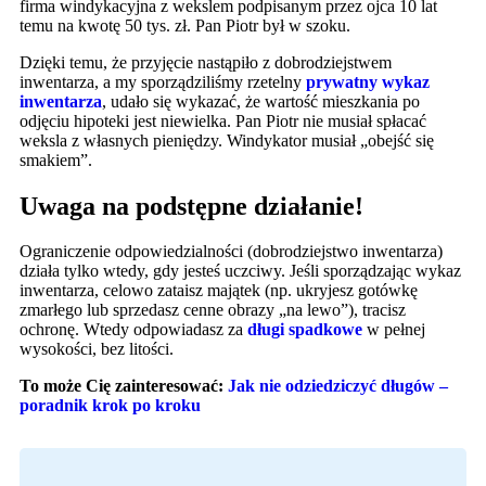
firma windykacyjna z wekslem podpisanym przez ojca 10 lat
temu na kwotę 50 tys. zł. Pan Piotr był w szoku.
Dzięki temu, że przyjęcie nastąpiło z dobrodziejstwem
inwentarza, a my sporządziliśmy rzetelny
prywatny wykaz
inwentarza
, udało się wykazać, że wartość mieszkania po
odjęciu hipoteki jest niewielka. Pan Piotr nie musiał spłacać
weksla z własnych pieniędzy. Windykator musiał „obejść się
smakiem”.
Uwaga na podstępne działanie!
Ograniczenie odpowiedzialności (dobrodziejstwo inwentarza)
działa tylko wtedy, gdy jesteś uczciwy. Jeśli sporządzając wykaz
inwentarza, celowo zataisz majątek (np. ukryjesz gotówkę
zmarłego lub sprzedasz cenne obrazy „na lewo”), tracisz
ochronę. Wtedy odpowiadasz za
długi spadkowe
w pełnej
wysokości, bez litości.
To może Cię zainteresować:
Jak nie odziedziczyć długów –
poradnik krok po kroku