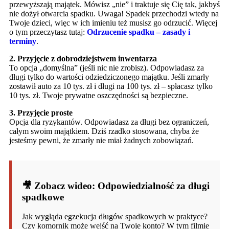
przewyższają majątek. Mówisz „nie” i traktuje się Cię tak, jakbyś
nie dożył otwarcia spadku. Uwaga! Spadek przechodzi wtedy na
Twoje dzieci, więc w ich imieniu też musisz go odrzucić. Więcej
o tym przeczytasz tutaj:
Odrzucenie spadku – zasady i
terminy
.
2. Przyjęcie z dobrodziejstwem inwentarza
To opcja „domyślna” (jeśli nic nie zrobisz). Odpowiadasz za
długi tylko do wartości odziedziczonego majątku. Jeśli zmarły
zostawił auto za 10 tys. zł i długi na 100 tys. zł – spłacasz tylko
10 tys. zł. Twoje prywatne oszczędności są bezpieczne.
3. Przyjęcie proste
Opcja dla ryzykantów. Odpowiadasz za długi bez ograniczeń,
całym swoim majątkiem. Dziś rzadko stosowana, chyba że
jesteśmy pewni, że zmarły nie miał żadnych zobowiązań.
🎥 Zobacz wideo: Odpowiedzialność za długi
spadkowe
Jak wygląda egzekucja długów spadkowych w praktyce?
Czy komornik może wejść na Twoje konto? W tym filmie