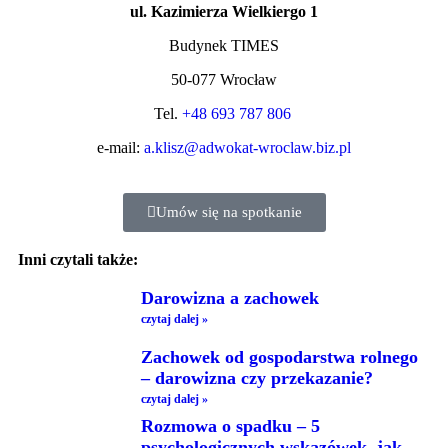
ul. Kazimierza Wielkiergo 1
Budynek TIMES
50-077 Wrocław
Tel.
+48 693 787 806
e-mail:
a.klisz@adwokat-wroclaw.biz.pl
Umów się na spotkanie
Inni czytali także:
Darowizna a zachowek
czytaj dalej »
Zachowek od gospodarstwa rolnego
– darowizna czy przekazanie?
czytaj dalej »
Rozmowa o spadku – 5
psychologicznych wskazówek, jak