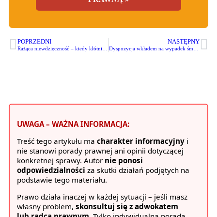
POPRZEDNI
NASTĘPNY
Rażąca niewdzięczność – kiedy kłótnia z dzieckiem pozwala odebrać darowane mieszkanie?
Dyspozycja wkładem na wypadek śmierci – jak wypłacić pieniądze z konta zmarłego bez sprawy spadkowej?
UWAGA – WAŻNA INFORMACJA:
Treść tego artykułu ma
charakter informacyjny
i
nie stanowi porady prawnej ani opinii dotyczącej
konkretnej sprawy. Autor
nie ponosi
odpowiedzialności
za skutki działań podjętych na
podstawie tego materiału.
Prawo działa inaczej w każdej sytuacji – jeśli masz
własny problem,
skonsultuj się z adwokatem
lub radcą prawnym
. Tylko indywidualna porada