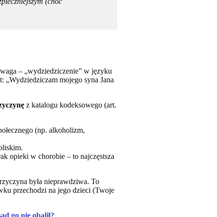
pieczniejszym (choć
uwaga – „wydziedziczenie” w języku
st: „Wydziedziczam mojego syna Jana
zyczynę
z katalogu kodeksowego (art.
ołecznego (np. alkoholizm,
liskim.
k opieki w chorobie – to najczęstsza
rzyczyna była nieprawdziwa. To
wku przechodzi na jego dzieci (Twoje
ąd go nie obalił?