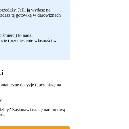
rzedaży. Jeśli ją wydasz na
 rozdasz tę gotówkę w darowiznach
 śmierci) to nadal
e (przeniesienie własności w
ci
ntaniczne decyzje („przepiszę na
y
odziny? Zastanawiasz się nad umową
wną.