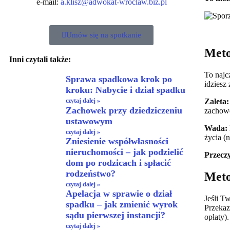
e-mail:
a.klisz@adwokat-wroclaw.biz.pl
Umów się na spotkanie
Meto
Inni czytali także:
To najc
Sprawa spadkowa krok po
idziesz
kroku: Nabycie i dział spadku
Zaleta:
czytaj dalej »
Zachowek przy dziedziczeniu
zachow
ustawowym
Wada:
czytaj dalej »
życia (n
Zniesienie współwłasności
nieruchomości – jak podzielić
Przeczy
dom po rodzicach i spłacić
rodzeństwo?
Meto
czytaj dalej »
Apelacja w sprawie o dział
Jeśli T
spadku – jak zmienić wyrok
Przekaz
sądu pierwszej instancji?
opłaty).
czytaj dalej »