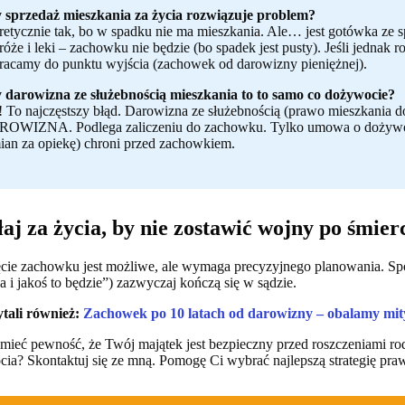
 sprzedaż mieszkania za życia rozwiązuje problem?
retycznie tak, bo w spadku nie ma mieszkania. Ale… jest gotówka ze sp
róże i leki – zachowku nie będzie (bo spadek jest pusty). Jeśli jednak
racamy do punktu wyjścia (zachowek od darowizny pieniężnej).
 darowizna ze służebnością mieszkania to to samo co dożywocie?
! To najczęstszy błąd. Darowizna ze służebnością (prawo mieszkania do
OWIZNA. Podlega zaliczeniu do zachowku. Tylko umowa o dożywoci
ian za opiekę) chroni przed zachowkiem.
łaj za życia, by nie zostawić wojny po śmier
cie zachowku jest możliwe, ale wymaga precyzyjnego planowania. Spo
 i jakoś to będzie”) zazwyczaj kończą się w sądzie.
ytali również:
Zachowek po 10 latach od darowizny – obalamy mit
mieć pewność, że Twój majątek jest bezpieczny przed roszczeniami r
ia? Skontaktuj się ze mną. Pomogę Ci wybrać najlepszą strategię pra