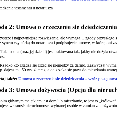
da 2: Umowa o zrzeczenie się dziedziczeni
zystsze i najpewniejsze rozwiązanie, ale wymaga… zgody przyszłego s
 z synem czy córką do notariusza i podpisujecie umowę, w której oni zrz
Taka osoba (oraz jej dzieci!) jest traktowana tak, jakby nie dożyła otwa
ek.
Rzadko kto zgadza się zrzec się pieniędzy za darmo. Zazwyczaj wymag
p. dajesz mu 50 tys. zł teraz, a on zrzeka się praw do mieszkania warteg
taj także:
Umowa o zrzeczenie się dziedziczenia – wzór postępowa
da 3: Umowa dożywocia (Opcja dla nieruc
woim głównym majątkiem jest dom lub mieszkanie, to jest to „królowa
ujesz własność nieruchomości wybranej osobie w zamian za dożywotni