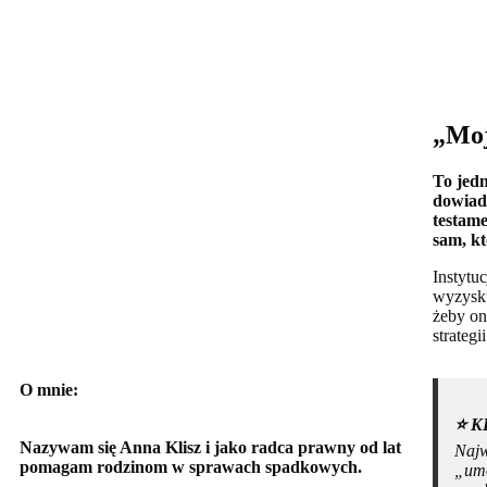
„Moj
To jedn
dowiadu
testame
sam, kt
Instytu
wyzysku
żeby on
strateg
O mnie:
⭐️ 
Nazywam się Anna Klisz i jako radca prawny od lat
Najw
pomagam rodzinom w sprawach spadkowych.
„umo