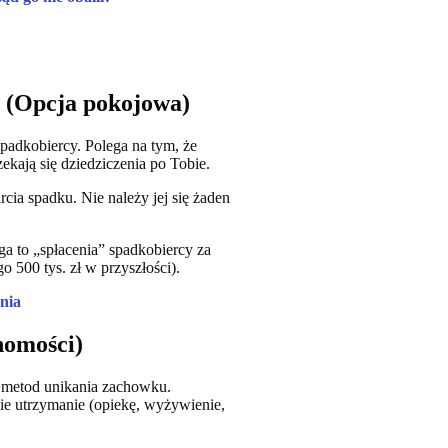
a (Opcja pokojowa)
padkobiercy. Polega na tym, że
ekają się dziedziczenia po Tobie.
rcia spadku. Nie należy jej się żaden
a to „spłacenia” spadkobiercy za
o 500 tys. zł w przyszłości).
nia
homości)
” metod unikania zachowku.
e utrzymanie (opiekę, wyżywienie,