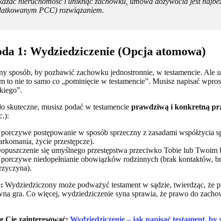
kazać nieruchomość i uniknąć zachowku, umowa dożywocia jest najbez
datkowanym PCC) rozwiązaniem.
da 1: Wydziedziczenie (Opcja atomowa)
ny sposób, by pozbawić zachowku jednostronnie, w testamencie. Ale 
 to nie to samo co „pominięcie w testamencie”. Musisz napisać wpro
kiego”.
o skuteczne, musisz podać w testamencie
prawdziwą i konkretną pr
.):
porczywe postępowanie w sposób sprzeczny z zasadami współżycia sp
arkomania, życie przestępcze).
opuszczenie się umyślnego przestępstwa przeciwko Tobie lub Twoim b
porczywe niedopełnianie obowiązków rodzinnych (brak kontaktów, bra
rzyczyna).
:
Wydziedziczony może podważyć testament w sądzie, twierdząc, że p
na gra. Co więcej, wydziedziczenie syna sprawia, że prawo do zacho
e Cię zainteresować:
Wydziedziczenie – jak napisać testament, by s