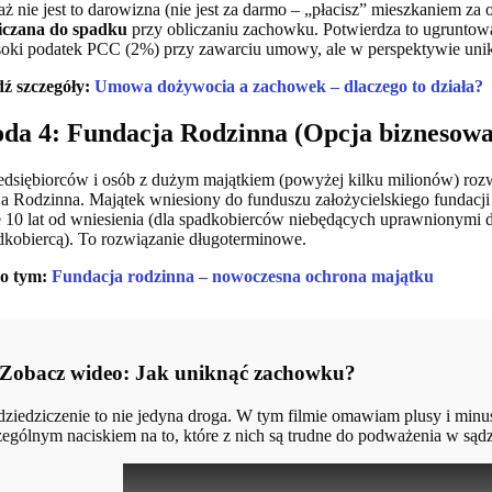
ż nie jest to darowizna (nie jest za darmo – „płacisz” mieszkaniem za 
liczana do spadku
przy obliczaniu zachowku. Potwierdza to ugrunto
soki podatek PCC (2%) przy zawarciu umowy, ale w perspektywie unikn
ź szczegóły:
Umowa dożywocia a zachowek – dlaczego to działa?
da 4: Fundacja Rodzinna (Opcja biznesowa
edsiębiorców i osób z dużym majątkiem (powyżej kilku milionów) rozw
a Rodzinna. Majątek wniesiony do funduszu założycielskiego fundacji
 10 lat od wniesienia (dla spadkobierców niebędących uprawnionymi do
adkobiercą). To rozwiązanie długoterminowe.
 o tym:
Fundacja rodzinna – nowoczesna ochrona majątku
 Zobacz wideo: Jak uniknąć zachowku?
ziedziczenie to nie jedyna droga. W tym filmie omawiam plusy i minu
zególnym naciskiem na to, które z nich są trudne do podważenia w sądz