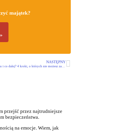
czyć majątek?
»
NASTĘPNY
Stwierdzenie nabycia spadku i co dalej? 4 kroki, o których nie możesz zapomnieć
 przejść przez najtrudniejsze
em bezpieczeństwa.
nością na emocje. Wiem, jak