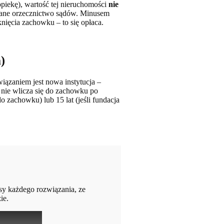
opiekę), wartość tej nieruchomości
nie
wane orzecznictwo sądów. Minusem
ięcia zachowku – to się opłaca.
)
iązaniem jest nowa instytucja –
 nie wlicza się do zachowku po
 zachowku) lub 15 lat (jeśli fundacja
sy każdego rozwiązania, ze
ie.