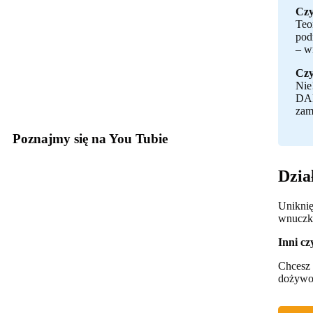
Czy
Teo
pod
– w
Czy
Nie
DAR
zam
Poznajmy się na You Tubie
Dzia
Uniknię
wnuczka
Inni cz
Chcesz 
dożywoc