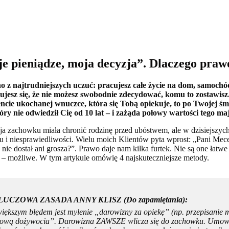
e pieniądze, moja decyzja”. Dlaczego praw
o z najtrudniejszych uczuć: pracujesz całe życie na dom, samochód 
jesz się, że nie możesz swobodnie zdecydować, komu to zostawisz.
ncie ukochanej wnuczce, która się Tobą opiekuje, to po Twojej śm
óry nie odwiedził Cię od 10 lat – i zażąda połowy wartości tego m
cja zachowku miała chronić rodzinę przed ubóstwem, ale w dzisiejszych
 i niesprawiedliwości. Wielu moich Klientów pyta wprost: „Pani Mece
 nie dostał ani grosza?”. Prawo daje nam kilka furtek. Nie są one łatwe
ii – możliwe. W tym artykule omówię 4 najskuteczniejsze metody.
KLUCZOWA ZASADA ANNY KLISZ (Do zapamiętania):
iększym błędem jest mylenie „darowizny za opiekę” (np. przepisanie m
wą dożywocia”. Darowizna ZAWSZE wlicza się do zachowku. Umowa