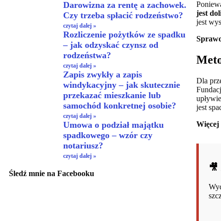
Darowizna za rentę a zachowek.
Poniewa
jest do
Czy trzeba spłacić rodzeństwo?
jest wy
czytaj dalej »
Rozliczenie pożytków ze spadku
Sprawd
– jak odzyskać czynsz od
rodzeństwa?
Meto
czytaj dalej »
Zapis zwykły a zapis
Dla prz
windykacyjny – jak skutecznie
Fundacj
przekazać mieszkanie lub
upływie
samochód konkretnej osobie?
jest sp
czytaj dalej »
Więcej
Umowa o podział majątku
spadkowego – wzór czy
notariusz?
czytaj dalej »
🎥
Śledź mnie na Facebooku
Wyd
szc