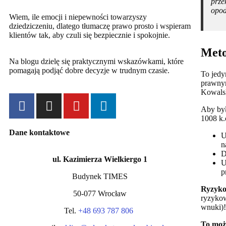
prze
opo
Wiem, ile emocji i niepewności towarzyszy
dziedziczeniu, dlatego tłumaczę prawo prosto i wspieram
klientów tak, aby czuli się bezpiecznie i spokojnie.
Meto
Na blogu dzielę się praktycznymi wskazówkami, które
pomagają podjąć dobre decyzje w trudnym czasie.
To jedy
prawnym
Kowals
Aby był
1008 k.c
Dane kontaktowe
U
n
D
ul. Kazimierza Wielkiergo 1
U
p
Budynek TIMES
Ryzyko
50-077 Wrocław
ryzykow
wnuki)!
Tel.
+48 693 787 806
To moż