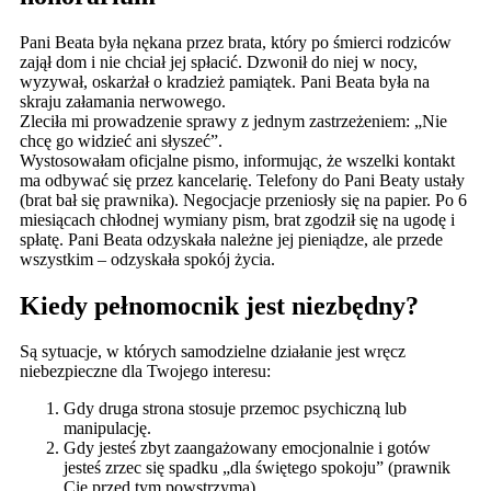
Pani Beata była nękana przez brata, który po śmierci rodziców
zajął dom i nie chciał jej spłacić. Dzwonił do niej w nocy,
wyzywał, oskarżał o kradzież pamiątek. Pani Beata była na
skraju załamania nerwowego.
Zleciła mi prowadzenie sprawy z jednym zastrzeżeniem: „Nie
chcę go widzieć ani słyszeć”.
Wystosowałam oficjalne pismo, informując, że wszelki kontakt
ma odbywać się przez kancelarię. Telefony do Pani Beaty ustały
(brat bał się prawnika). Negocjacje przeniosły się na papier. Po 6
miesiącach chłodnej wymiany pism, brat zgodził się na ugodę i
spłatę. Pani Beata odzyskała należne jej pieniądze, ale przede
wszystkim – odzyskała spokój życia.
Kiedy pełnomocnik jest niezbędny?
Są sytuacje, w których samodzielne działanie jest wręcz
niebezpieczne dla Twojego interesu:
Gdy druga strona stosuje przemoc psychiczną lub
manipulację.
Gdy jesteś zbyt zaangażowany emocjonalnie i gotów
jesteś zrzec się spadku „dla świętego spokoju” (prawnik
Cię przed tym powstrzyma).