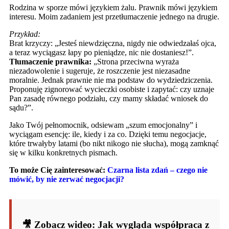
Rodzina w sporze mówi językiem żalu. Prawnik mówi językiem
interesu. Moim zadaniem jest przetłumaczenie jednego na drugie.
Przykład:
Brat krzyczy: „Jesteś niewdzięczna, nigdy nie odwiedzałaś ojca,
a teraz wyciągasz łapy po pieniądze, nic nie dostaniesz!”.
Tłumaczenie prawnika:
„Strona przeciwna wyraża
niezadowolenie i sugeruje, że roszczenie jest niezasadne
moralnie. Jednak prawnie nie ma podstaw do wydziedziczenia.
Proponuję zignorować wycieczki osobiste i zapytać: czy uznaje
Pan zasadę równego podziału, czy mamy składać wniosek do
sądu?”.
Jako Twój pełnomocnik, odsiewam „szum emocjonalny” i
wyciągam esencję: ile, kiedy i za co. Dzięki temu negocjacje,
które trwałyby latami (bo nikt nikogo nie słucha), mogą zamknąć
się w kilku konkretnych pismach.
To może Cię zainteresować:
Czarna lista zdań – czego nie
mówić, by nie zerwać negocjacji?
🎥 Zobacz wideo: Jak wygląda współpraca z