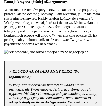
Emocje krzyczą głośniej niż argumenty.
Wielu moich Klientów przychodzi do kancelarii nie po poradę
prawną, ale po ochronę. Mówią: „Pani Mecenas, ja już nie mam
siły z nim rozmawiać. Każdy telefon kończy się awanturą”.
Wtedy wchodzę ja – w rolę bufora i tłumacza. Moim zadaniem
jest zdjęcie z Ciebie ciężaru bezpośredniego kontaktu z
toksyczną rodziną i przetłumaczenie ich krzyków na język
konkretnych propozycji ugody. W tym artykule pokażę Ci, jak
profesjonalny pełnomocnik może uratować Twoje zdrowie
psychiczne podczas walki o spadek.
⭐️ KLUCZOWA ZASADA ANNY KLISZ (Do
zapamiętania):
W konflikcie spadkowym najdroższą walutą nie są
pieniądze, ale Twoje emocje. Jeśli druga strona potrafi
wyprowadzić Cię z równowagi jednym zdaniem, to znaczy,
że steruje negocjacjami. Zatrudnienie pełnomocnika to
odcięcie dopływu tlenu do tego ognia
. Prawnik nie reaguje