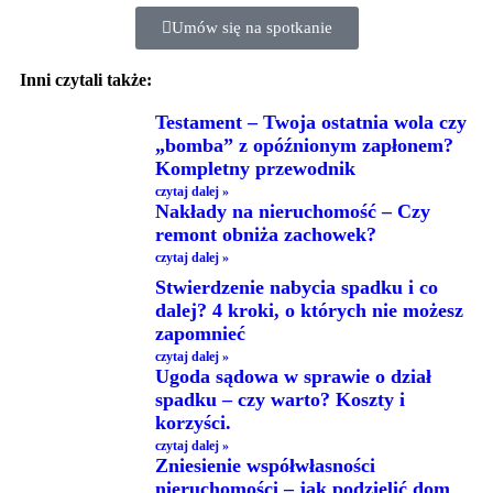
Umów się na spotkanie
Inni czytali także:
Testament – Twoja ostatnia wola czy
„bomba” z opóźnionym zapłonem?
Kompletny przewodnik
czytaj dalej »
Nakłady na nieruchomość – Czy
remont obniża zachowek?
czytaj dalej »
Stwierdzenie nabycia spadku i co
dalej? 4 kroki, o których nie możesz
zapomnieć
czytaj dalej »
Ugoda sądowa w sprawie o dział
spadku – czy warto? Koszty i
korzyści.
czytaj dalej »
Zniesienie współwłasności
nieruchomości – jak podzielić dom