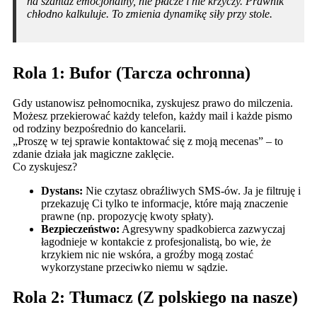
na szantaż emocjonalny, nie płacze i nie krzyczy. Prawnik
chłodno kalkuluje. To zmienia dynamikę siły przy stole.
Rola 1: Bufor (Tarcza ochronna)
Gdy ustanowisz pełnomocnika, zyskujesz prawo do milczenia.
Możesz przekierować każdy telefon, każdy mail i każde pismo
od rodziny bezpośrednio do kancelarii.
„Proszę w tej sprawie kontaktować się z moją mecenas” – to
zdanie działa jak magiczne zaklęcie.
Co zyskujesz?
Dystans:
Nie czytasz obraźliwych SMS-ów. Ja je filtruję i
przekazuję Ci tylko te informacje, które mają znaczenie
prawne (np. propozycję kwoty spłaty).
Bezpieczeństwo:
Agresywny spadkobierca zazwyczaj
łagodnieje w kontakcie z profesjonalistą, bo wie, że
krzykiem nic nie wskóra, a groźby mogą zostać
wykorzystane przeciwko niemu w sądzie.
Rola 2: Tłumacz (Z polskiego na nasze)