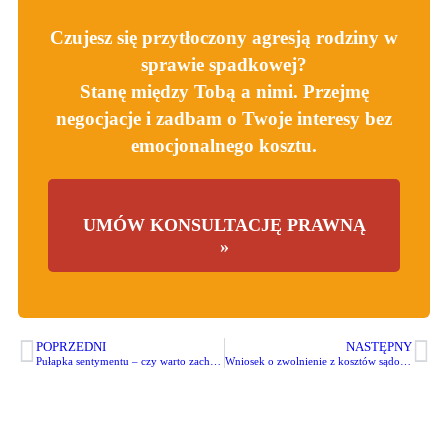
Czujesz się przytłoczony agresją rodziny w
sprawie spadkowej?
Stanę między Tobą a nimi. Przejmę
negocjacje i zadbam o Twoje interesy bez
emocjonalnego kosztu.
UMÓW KONSULTACJĘ PRAWNĄ
»
POPRZEDNI
NASTĘPNY
Pułapka sentymentu – czy warto zachować dom rodzinny w spadku?
Wniosek o zwolnienie z kosztów sądowych w dziale spadku – jak nie płacić?