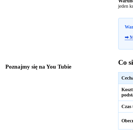
Warune
jeden k
War
➡ M
Co s
Poznajmy się na You Tubie
Cech
Koszt
pods
Czas 
Obec