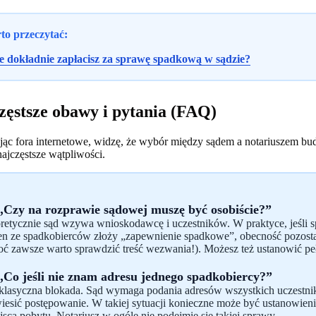
to przeczytać:
le dokładnie zapłacisz za sprawę spadkową w sądzie?
zęstsze obawy i pytania (FAQ)
jąc fora internetowe, widzę, że wybór między sądem a notariuszem bu
ajczęstsze wątpliwości.
 „Czy na rozprawie sądowej muszę być osobiście?”
retycznie sąd wzywa wnioskodawcę i uczestników. W praktyce, jeśli spr
en ze spadkobierców złoży „zapewnienie spadkowe”, obecność pozost
oć zawsze warto sprawdzić treść wezwania!). Możesz też ustanowić p
 „Co jeśli nie znam adresu jednego spadkobiercy?”
klasyczna blokada. Sąd wymaga podania adresów wszystkich uczestnikó
iesić postępowanie. W takiej sytuacji konieczne może być ustanowieni
jsca pobytu. Notariusz w ogóle nie podejmie się takiej sprawy.