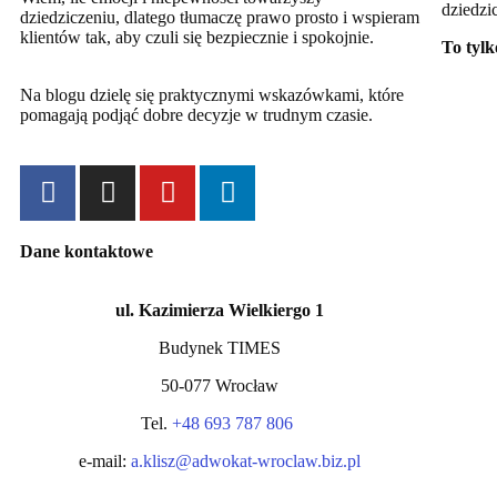
dziedzi
dziedziczeniu, dlatego tłumaczę prawo prosto i wspieram
klientów tak, aby czuli się bezpiecznie i spokojnie.
To tylk
Na blogu dzielę się praktycznymi wskazówkami, które
pomagają podjąć dobre decyzje w trudnym czasie.
Dane kontaktowe
ul. Kazimierza Wielkiergo 1
Budynek TIMES
50-077 Wrocław
Tel.
+48 693 787 806
e-mail:
a.klisz@adwokat-wroclaw.biz.pl