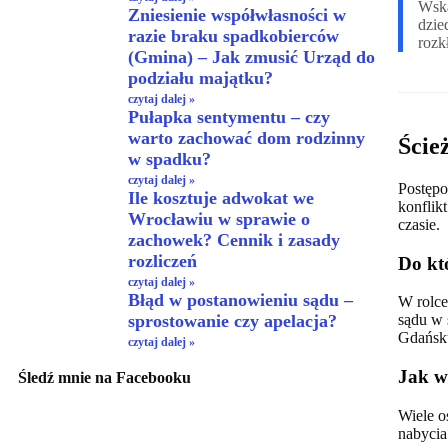
Wska
Zniesienie współwłasności w
dzie
razie braku spadkobierców
rozk
(Gmina) – Jak zmusić Urząd do
podziału majątku?
czytaj dalej »
Pułapka sentymentu – czy
warto zachować dom rodzinny
Ście
w spadku?
czytaj dalej »
Postępo
Ile kosztuje adwokat we
konflik
Wrocławiu w sprawie o
czasie.
zachowek? Cennik i zasady
rozliczeń
Do kt
czytaj dalej »
Błąd w postanowieniu sądu –
W rolce
sprostowanie czy apelacja?
sądu w 
Gdańsku
czytaj dalej »
Jak w
Śledź mnie na Facebooku
Wiele o
nabycia