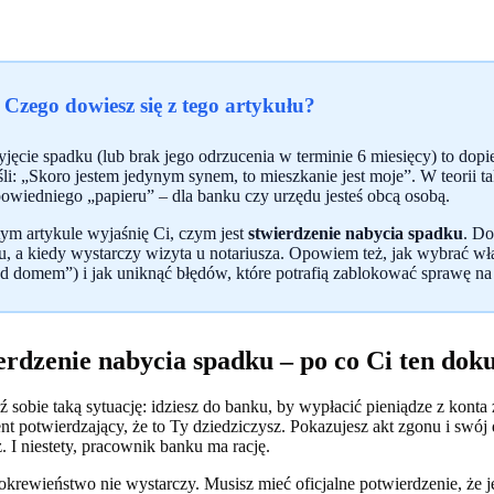
 Czego dowiesz się z tego artykułu?
yjęcie spadku (lub brak jego odrzucenia w terminie 6 miesięcy) to dopi
li: „Skoro jestem jedynym synem, to mieszkanie jest moje”. W teorii ta
owiedniego „papieru” – dla banku czy urzędu jesteś obcą osobą.
ym artykule wyjaśnię Ci, czym jest
stwierdzenie nabycia spadku
. Do
u, a kiedy wystarczy wizyta u notariusza. Opowiem też, jak wybrać wła
d domem”) i jak uniknąć błędów, które potrafią zablokować sprawę na 
erdzenie nabycia spadku – po co Ci ten do
 sobie taką sytuację: idziesz do banku, by wypłacić pieniądze z konta 
t potwierdzający, że to Ty dziedziczysz. Pokazujesz akt zgonu i swój
z. I niestety, pracownik banku ma rację.
krewieństwo nie wystarczy. Musisz mieć oficjalne potwierdzenie, że jes