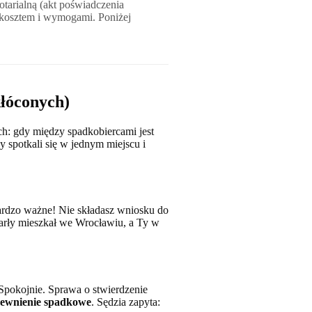
tarialną (akt poświadczenia
, kosztem i wymogami. Poniżej
kłóconych)
h: gdy między spadkobiercami jest
 spotkali się w jednym miejscu i
rdzo ważne! Nie składasz wniosku do
marły mieszkał we Wrocławiu, a Ty w
 Spokojnie. Sprawa o stwierdzenie
ewnienie spadkowe
. Sędzia zapyta: