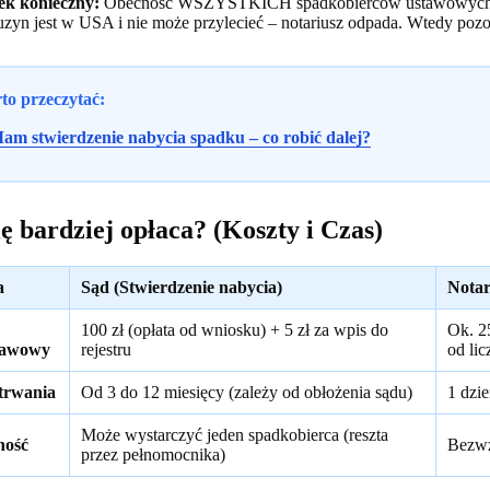
k konieczny:
Obecność WSZYSTKICH spadkobierców ustawowych i t
uzyn jest w USA i nie może przylecieć – notariusz odpada. Wtedy pozos
to przeczytać:
am stwierdzenie nabycia spadku – co robić dalej?
ię bardziej opłaca? (Koszty i Czas)
a
Sąd (Stwierdzenie nabycia)
Notar
100 zł (opłata od wniosku) + 5 zł za wpis do
Ok. 2
tawowy
rejestru
od lic
trwania
Od 3 do 12 miesięcy (zależy od obłożenia sądu)
1 dzie
Może wystarczyć jeden spadkobierca (reszta
ność
Bezwz
przez pełnomocnika)