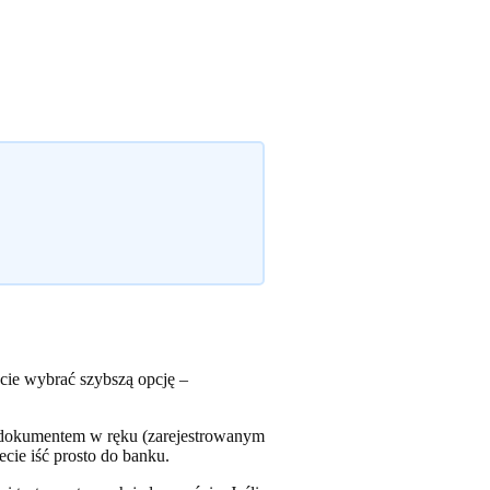
ecie wybrać szybszą opcję –
 z dokumentem w ręku (zarejestrowanym
ie iść prosto do banku.