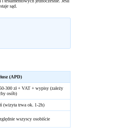
estamentowych jednocześnie. Jeśli
taje sąd.
iusz (APD)
50-300 zł + VAT + wypisy (zależy
zby osób)
ń (wizyta trwa ok. 1-2h)
ględnie wszyscy osobiście