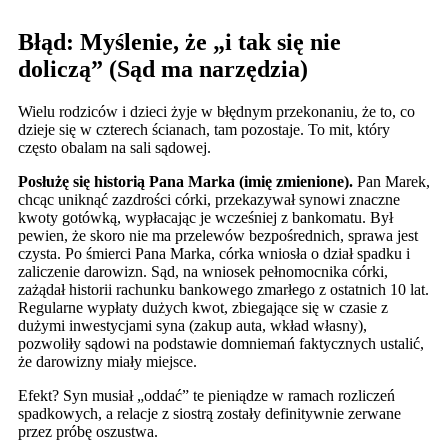
Błąd: Myślenie, że „i tak się nie
doliczą” (Sąd ma narzędzia)
Wielu rodziców i dzieci żyje w błędnym przekonaniu, że to, co
dzieje się w czterech ścianach, tam pozostaje. To mit, który
często obalam na sali sądowej.
Posłużę się historią Pana Marka (imię zmienione).
Pan Marek,
chcąc uniknąć zazdrości córki, przekazywał synowi znaczne
kwoty gotówką, wypłacając je wcześniej z bankomatu. Był
pewien, że skoro nie ma przelewów bezpośrednich, sprawa jest
czysta. Po śmierci Pana Marka, córka wniosła o dział spadku i
zaliczenie darowizn. Sąd, na wniosek pełnomocnika córki,
zażądał historii rachunku bankowego zmarłego z ostatnich 10 lat.
Regularne wypłaty dużych kwot, zbiegające się w czasie z
dużymi inwestycjami syna (zakup auta, wkład własny),
pozwoliły sądowi na podstawie domniemań faktycznych ustalić,
że darowizny miały miejsce.
Efekt? Syn musiał „oddać” te pieniądze w ramach rozliczeń
spadkowych, a relacje z siostrą zostały definitywnie zerwane
przez próbę oszustwa.