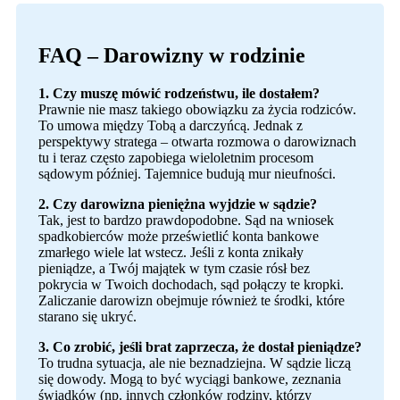
FAQ – Darowizny w rodzinie
1. Czy muszę mówić rodzeństwu, ile dostałem?
Prawnie nie masz takiego obowiązku za życia rodziców.
To umowa między Tobą a darczyńcą. Jednak z
perspektywy stratega – otwarta rozmowa o darowiznach
tu i teraz często zapobiega wieloletnim procesom
sądowym później. Tajemnice budują mur nieufności.
2. Czy darowizna pieniężna wyjdzie w sądzie?
Tak, jest to bardzo prawdopodobne. Sąd na wniosek
spadkobierców może prześwietlić konta bankowe
zmarłego wiele lat wstecz. Jeśli z konta znikały
pieniądze, a Twój majątek w tym czasie rósł bez
pokrycia w Twoich dochodach, sąd połączy te kropki.
Zaliczanie darowizn obejmuje również te środki, które
starano się ukryć.
3. Co zrobić, jeśli brat zaprzecza, że dostał pieniądze?
To trudna sytuacja, ale nie beznadziejna. W sądzie liczą
się dowody. Mogą to być wyciągi bankowe, zeznania
świadków (np. innych członków rodziny, którzy