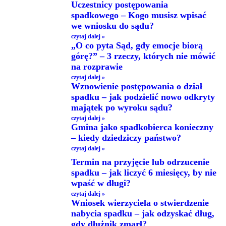
Uczestnicy postępowania
spadkowego – Kogo musisz wpisać
we wniosku do sądu?
czytaj dalej »
„O co pyta Sąd, gdy emocje biorą
górę?” – 3 rzeczy, których nie mówić
na rozprawie
czytaj dalej »
Wznowienie postępowania o dział
spadku – jak podzielić nowo odkryty
majątek po wyroku sądu?
czytaj dalej »
Gmina jako spadkobierca konieczny
– kiedy dziedziczy państwo?
czytaj dalej »
Termin na przyjęcie lub odrzucenie
spadku – jak liczyć 6 miesięcy, by nie
wpaść w długi?
czytaj dalej »
Wniosek wierzyciela o stwierdzenie
nabycia spadku – jak odzyskać dług,
gdy dłużnik zmarł?