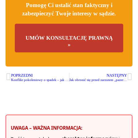
Pomogę Ci ustalić stan faktyczny i
zabezpieczyć Twoje interesy w sądzie.
UMÓW KONSULTACJĘ PRAWNĄ
»
POPRZEDNI
NASTĘPNY
Konflikt pokoleniowy o spadek – jak rozmawiać z dorosłymi dziećmi?
Jak obronić się przed zarzutem „pazerności” w toku sprawy spadkowej?
UWAGA – WAŻNA INFORMACJA: