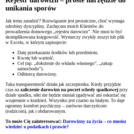
unikania sporów
Jak temu zaradzić? Rozwiązanie jest prozaiczne, choć wymaga
odrobiny dyscypliny. Zachęcam moich Klientów do
prowadzenia domowego „rejestru darowizn”. Nie musi to być
skomplikowana księgowość. Wystarczy zwykły zeszyt lub plik
w Excelu, w którym zapisujecie:
Datę przekazania środków lub przedmiotu.
Kwotę lub wartość.
Cel (np. „dołożenie do wkładu własnego”, „zakup
samochodu”).
Odbiorcę darowizny.
Taka transparentność działa jak szczepionka. Kiedy przyjdzie
czas na
zaliczenie darowizn na poczet schedy spadkowej
przy
dziale spadku, nikt nie będzie musiał zgadywać ani oskarżać się
wzajemnie o kradzież. Wszystko jest czarno na białym. To daje
ogromny komfort psychiczny – zarówno darczyńcom
(rodzicom), jak i obdarowanym.
To może Cię zainteresować:
Darowizny za życia – co musisz
wiedzieć o podatkach i prawie?