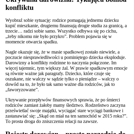
konfliktu
Wyobraź sobie sytuację: rodzice pomagają jednemu dziecku
kupić mieszkanie, drugiemu finansują drogie studia za granicą, a
trzecie… radzi sobie samo. Wszystko odbywa się po cichu,
„żeby nikomu nie było przykro”. Problem pojawia się w
momencie otwarcia spadku.
Nagle okazuje się, że w masie spadkowej zostało niewiele, a
poczucie niesprawiedliwości u pominiętego dziecka eksploduje.
Darowizny a konflikty rodzinne to naczynia połączone. Im
więcej tajemnic, tym większy żal. W prawie spadkowym emocje
są równie ważne jak paragrafy. Dziecko, które czuje się
oszukane, nie walczy w sądzie tylko o pieniądze – walczy o
dowód na to, że było tak samo ważne dla rodziców, jak to
„faworyzowane”.
Ukrywanie przepływów finansowych sprawia, że po śmierci
rodziców zamiast żałoby mamy śledztwo. Rodzeństwo zaczyna
prześwietlać swoje majątki, wyciągać stare wyciągi bankowe i
zastanawiać się: „Skąd on miał na ten samochód w 2015 roku?”.
To prosta droga do zniszczenia relacji na zawsze.
Rejestr darowizn – proste narzędzie do