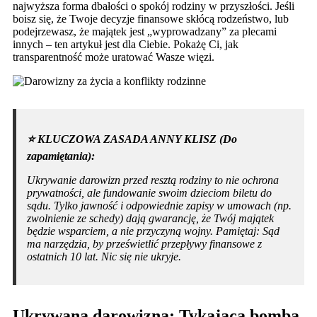
najwyższa forma dbałości o spokój rodziny w przyszłości. Jeśli
boisz się, że Twoje decyzje finansowe skłócą rodzeństwo, lub
podejrzewasz, że majątek jest „wyprowadzany” za plecami
innych – ten artykuł jest dla Ciebie. Pokażę Ci, jak
transparentność może uratować Wasze więzi.
⭐️ KLUCZOWA ZASADA ANNY KLISZ (Do
zapamiętania):
Ukrywanie darowizn przed resztą rodziny to nie ochrona
prywatności, ale fundowanie swoim dzieciom biletu do
sądu. Tylko jawność i odpowiednie zapisy w umowach (np.
zwolnienie ze schedy) dają gwarancję, że Twój majątek
będzie wsparciem, a nie przyczyną wojny. Pamiętaj: Sąd
ma narzędzia, by prześwietlić przepływy finansowe z
ostatnich 10 lat. Nic się nie ukryje.
Ukrywana darowizna: Tykająca bomba