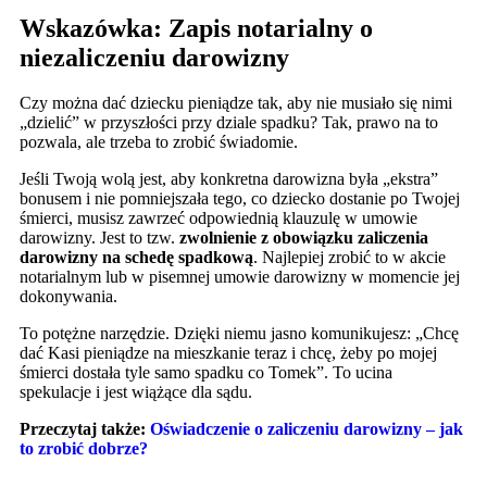
Wskazówka: Zapis notarialny o
niezaliczeniu darowizny
Czy można dać dziecku pieniądze tak, aby nie musiało się nimi
„dzielić” w przyszłości przy dziale spadku? Tak, prawo na to
pozwala, ale trzeba to zrobić świadomie.
Jeśli Twoją wolą jest, aby konkretna darowizna była „ekstra”
bonusem i nie pomniejszała tego, co dziecko dostanie po Twojej
śmierci, musisz zawrzeć odpowiednią klauzulę w umowie
darowizny. Jest to tzw.
zwolnienie z obowiązku zaliczenia
darowizny na schedę spadkową
. Najlepiej zrobić to w akcie
notarialnym lub w pisemnej umowie darowizny w momencie jej
dokonywania.
To potężne narzędzie. Dzięki niemu jasno komunikujesz: „Chcę
dać Kasi pieniądze na mieszkanie teraz i chcę, żeby po mojej
śmierci dostała tyle samo spadku co Tomek”. To ucina
spekulacje i jest wiążące dla sądu.
Przeczytaj także:
Oświadczenie o zaliczeniu darowizny – jak
to zrobić dobrze?