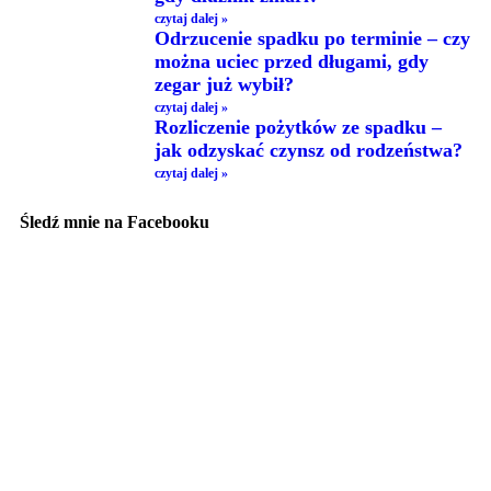
czytaj dalej »
Odrzucenie spadku po terminie – czy
można uciec przed długami, gdy
zegar już wybił?
czytaj dalej »
Rozliczenie pożytków ze spadku –
jak odzyskać czynsz od rodzeństwa?
czytaj dalej »
Śledź mnie na Facebooku