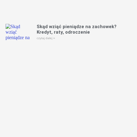
Skąd wziąć pieniądze na zachowek?
Kredyt, raty, odroczenie
czytaj dalej »
Konflikt pokoleniowy o spadek – jak
rozmawiać z dorosłymi dziećmi?
czytaj dalej »
Zachowek na raty
czytaj dalej »