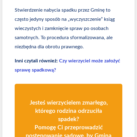
Stwierdzenie nabycia spadku przez Gminę to
często jedyny sposób na „wyczyszczenie” ksiąg
wieczystych i zamknięcie spraw po osobach
samotnych. To procedura sformalizowana, ale
niezbędna dla obrotu prawnego.
Inni czytali również:
Czy wierzyciel może założyć
sprawę spadkową?
Jesteś wierzycielem zmarłego,
którego rodzina odrzuciła
spadek?
Pomogę Ci przeprowadzić
postępowanie sądowe, by Gmina