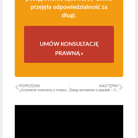
przejęła odpowiedzialność za
długi.
UMÓW KONSULTACJĘ
PRAWNĄ »
POPRZEDNI
NASTĘPNY
„Uczestnik nieznany z miejsca pobytu” – Jak sąd szuka spadkobierców?
Zbieg wniosków o spadek – Co gdy wpłyną dwa wnioski do różnych sądów?