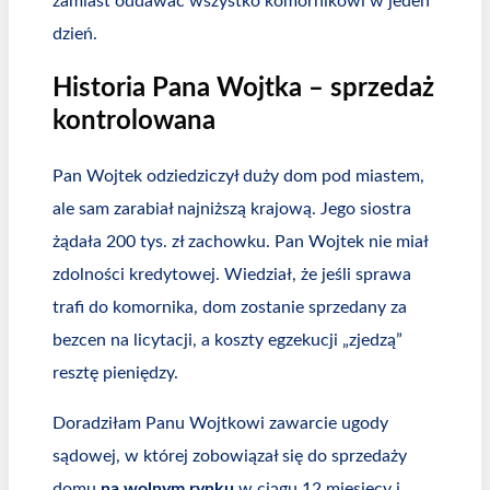
zamiast oddawać wszystko komornikowi w jeden
dzień.
Historia Pana Wojtka – sprzedaż
kontrolowana
Pan Wojtek odziedziczył duży dom pod miastem,
ale sam zarabiał najniższą krajową. Jego siostra
żądała 200 tys. zł zachowku. Pan Wojtek nie miał
zdolności kredytowej. Wiedział, że jeśli sprawa
trafi do komornika, dom zostanie sprzedany za
bezcen na licytacji, a koszty egzekucji „zjedzą”
resztę pieniędzy.
Doradziłam Panu Wojtkowi zawarcie ugody
sądowej, w której zobowiązał się do sprzedaży
domu
na wolnym rynku
w ciągu 12 miesięcy i