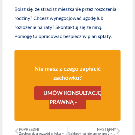
Boisz się, że stracisz mieszkanie przez roszczenia
rodziny? Chcesz wynegocjować ugodę lub
rozłożenie na raty? Skontaktuj się ze mną.
Pomogę Ci opracować bezpieczny plan spłaty.
Nie masz z czego zapłacić
zachowku?
UMÓW KONSULTACJĘ
PRAWNĄ »
POPRZEDNI
NASTĘPNY
Zachowek a rozwód w toku – Czy małżonek wciąż dziedziczy?
Nakłady na nieruchomość – Czy remont obniża zachowek?