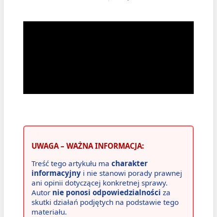
UWAGA – WAŻNA INFORMACJA:
Treść tego artykułu ma
charakter
informacyjny
i nie stanowi porady prawnej
ani opinii dotyczącej konkretnej sprawy.
Autor
nie ponosi odpowiedzialności
za
skutki działań podjętych na podstawie tego
materiału.