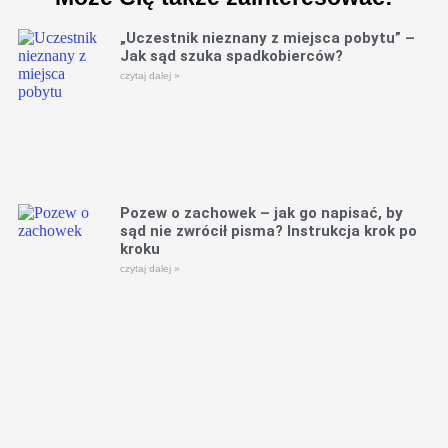
„Uczestnik nieznany z miejsca pobytu” –
Jak sąd szuka spadkobierców?
czytaj dalej »
Pozew o zachowek – jak go napisać, by
sąd nie zwrócił pisma? Instrukcja krok po
kroku
czytaj dalej »
Jak przygotować się na spotkanie z
prawnikiem w sprawie o zachowek we
Wrocławiu? Lista dokumentów
czytaj dalej »