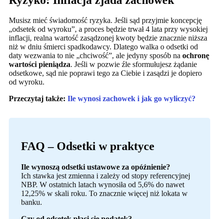
Musisz mieć świadomość ryzyka. Jeśli sąd przyjmie koncepcję
„odsetek od wyroku”, a proces będzie trwał 4 lata przy wysokiej
inflacji, realna wartość zasądzonej kwoty będzie znacznie niższa
niż w dniu śmierci spadkodawcy. Dlatego walka o odsetki od
daty wezwania to nie „chciwość”, ale jedyny sposób na
ochronę
wartości pieniądza
. Jeśli w pozwie źle sformułujesz żądanie
odsetkowe, sąd nie poprawi tego za Ciebie i zasądzi je dopiero
od wyroku.
Przeczytaj także:
Ile wynosi zachowek i jak go wyliczyć?
FAQ – Odsetki w praktyce
Ile wynoszą odsetki ustawowe za opóźnienie?
Ich stawka jest zmienna i zależy od stopy referencyjnej
NBP. W ostatnich latach wynosiła od 5,6% do nawet
12,25% w skali roku. To znacznie więcej niż lokata w
banku.
Czy od odsetek płaci się podatek?