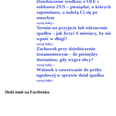
Dziedziczenie środków z OFE i
subkonta ZUS – pieniądze, o których
zapominasz, a należą Ci się po
zmarłym
czytaj dalej »
Termin na przyjęcie lub odrzucenie
spadku – jak liczyć 6 miesięcy, by nie
wpaść w długi?
czytaj dalej »
Zachowek przy dziedziczeniu
testamentowym – ile pieniędzy
dostaniesz, gdy wygra obcy?
czytaj dalej »
Wniosek o zawezwanie do próby
ugodowej w sprawie dział spadku
czytaj dalej »
Śledź mnie na Facebooku