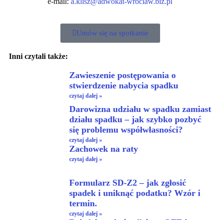
e-mail:
a.klisz@adwokat-wroclaw.biz.pl
Umów się na spotkanie
Inni czytali także:
Zawieszenie postępowania o
stwierdzenie nabycia spadku
czytaj dalej »
Darowizna udziału w spadku zamiast
działu spadku – jak szybko pozbyć
się problemu współwłasności?
czytaj dalej »
Zachowek na raty
czytaj dalej »
Formularz SD-Z2 – jak zgłosić
spadek i uniknąć podatku? Wzór i
termin.
czytaj dalej »