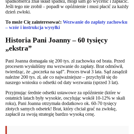
spadkobierca znał skład spadku, mógł sam go wycenić i zapłacić.
Jeśli tego nie zrobił – popadł w opóźnienie i musi płacić za każdy
dzień zwłoki.
To może Cię zainteresować:
Wezwanie do zapłaty zachowku
– wzór i instrukcja wysyłki
Historia Pani Joanny – 60 tysięcy
„ekstra”
Pani Joanna domagała się 200 tys. zł zachowku od brata. Przed
procesem wysłaliśmy mu wezwanie do zapłaty. Brat odmówił,
twierdząc, że „poczeka na sąd”. Proces trwał 3 lata. Sąd zasądził
należne 200 tys. zł, ale co najważniejsze – przychylił się do
naszego wniosku o odsetki od daty wezwania (sprzed 3 lat).
Przyjmując średnie odsetki ustawowe za opóźnienie (które w
ostatnich latach były wysokie, oscylując wokół 10-12% w skali
roku), Pani Joanna otrzymała dodatkowo ok. 60-70 tysięcy
złotych samych odsetek! Brat, który chciał grać na zwłokę,
zapłacił za swoją strategię bardzo wysoką cenę.