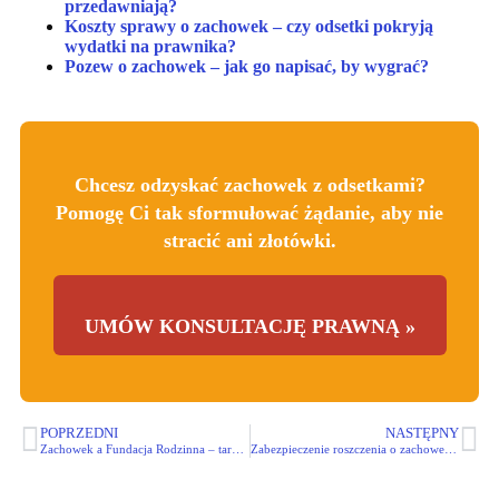
przedawniają?
Koszty sprawy o zachowek – czy odsetki pokryją
wydatki na prawnika?
Pozew o zachowek – jak go napisać, by wygrać?
Chcesz odzyskać zachowek z odsetkami?
Pomogę Ci tak sformułować żądanie, aby nie
stracić ani złotówki.
UMÓW KONSULTACJĘ PRAWNĄ »
POPRZEDNI
NASTĘPNY
Zachowek a Fundacja Rodzinna – tarcza dla majątku czy sposób na ominięcie rodziny?
Zabezpieczenie roszczenia o zachowek – jak zablokować majątek dłużnika, zanim zapadnie wyrok?