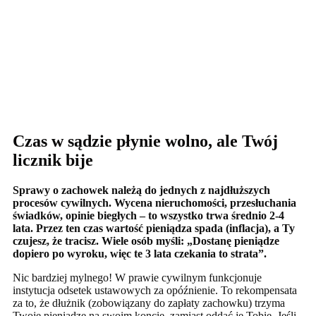
Czas w sądzie płynie wolno, ale Twój
licznik bije
Sprawy o zachowek należą do jednych z najdłuższych
procesów cywilnych. Wycena nieruchomości, przesłuchania
świadków, opinie biegłych – to wszystko trwa średnio 2-4
lata. Przez ten czas wartość pieniądza spada (inflacja), a Ty
czujesz, że tracisz. Wiele osób myśli: „Dostanę pieniądze
dopiero po wyroku, więc te 3 lata czekania to strata”.
Nic bardziej mylnego! W prawie cywilnym funkcjonuje
instytucja odsetek ustawowych za opóźnienie. To rekompensata
za to, że dłużnik (zobowiązany do zapłaty zachowku) trzyma
Twoje pieniądze na swoim koncie, zamiast oddać je Tobie. Jeśli