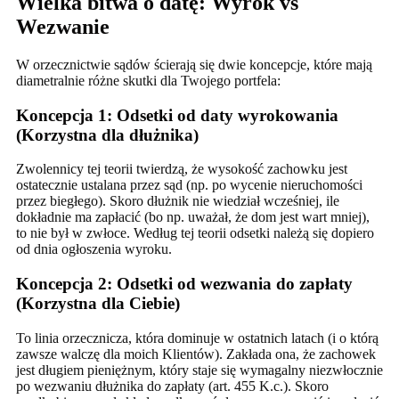
Wielka bitwa o datę: Wyrok vs
Wezwanie
W orzecznictwie sądów ścierają się dwie koncepcje, które mają
diametralnie różne skutki dla Twojego portfela:
Koncepcja 1: Odsetki od daty wyrokowania
(Korzystna dla dłużnika)
Zwolennicy tej teorii twierdzą, że wysokość zachowku jest
ostatecznie ustalana przez sąd (np. po wycenie nieruchomości
przez biegłego). Skoro dłużnik nie wiedział wcześniej, ile
dokładnie ma zapłacić (bo np. uważał, że dom jest wart mniej),
to nie był w zwłoce. Według tej teorii odsetki należą się dopiero
od dnia ogłoszenia wyroku.
Koncepcja 2: Odsetki od wezwania do zapłaty
(Korzystna dla Ciebie)
To linia orzecznicza, która dominuje w ostatnich latach (i o którą
zawsze walczę dla moich Klientów). Zakłada ona, że zachowek
jest długiem pieniężnym, który staje się wymagalny niezwłocznie
po wezwaniu dłużnika do zapłaty (art. 455 K.c.). Skoro