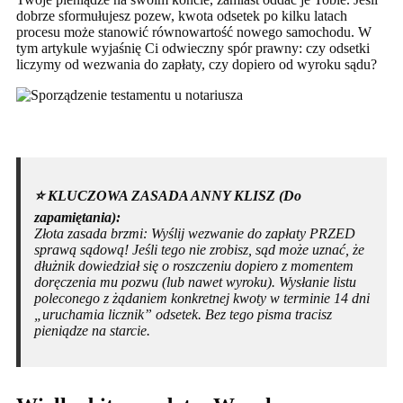
dobrze sformułujesz pozew, kwota odsetek po kilku latach
procesu może stanowić równowartość nowego samochodu. W
tym artykule wyjaśnię Ci odwieczny spór prawny: czy odsetki
liczymy od wezwania do zapłaty, czy dopiero od wyroku sądu?
⭐️ KLUCZOWA ZASADA ANNY KLISZ (Do
zapamiętania):
Złota zasada brzmi: Wyślij wezwanie do zapłaty PRZED
sprawą sądową! Jeśli tego nie zrobisz, sąd może uznać, że
dłużnik dowiedział się o roszczeniu dopiero z momentem
doręczenia mu pozwu (lub nawet wyroku). Wysłanie listu
poleconego z żądaniem konkretnej kwoty w terminie 14 dni
„uruchamia licznik” odsetek. Bez tego pisma tracisz
pieniądze na starcie.