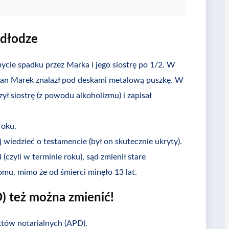
odłodze
ycie spadku przez Marka i jego siostrę po 1/2. W
an Marek znalazł pod deskami metalową puszkę. W
ył siostrę (z powodu alkoholizmu) i zapisał
roku.
wiedzieć o testamencie (był on skutecznie ukryty).
czyli w terminie roku), sąd zmienił stare
mu, mimo że od śmierci minęło 13 lat.
) też można zmienić!
któw notarialnych (APD).