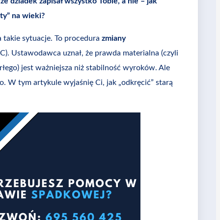
 że dziadek zapisał wszystko Tobie, a nie – jak
ty” na wieki?
takie sytuacje. To procedura
zmiany
C). Ustawodawca uznał, że prawda materialna (czyli
rłego) jest ważniejsza niż stabilność wyroków. Ale
o. W tym artykule wyjaśnię Ci, jak „odkręcić” starą