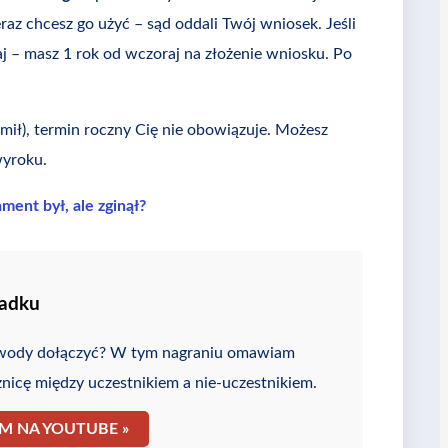
teraz chcesz go użyć – sąd oddali Twój wniosek. Jeśli
aj – masz 1 rok od wczoraj na złożenie wniosku. Po
mił), termin roczny Cię nie obowiązuje. Możesz
wyroku.
ment był, ale zginął?
padku
dowody dołączyć? W tym nagraniu omawiam
nicę między uczestnikiem a nie-uczestnikiem.
ILM NA YOUTUBE »