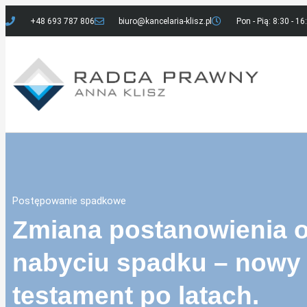
+48 693 787 806
biuro@kancelaria-klisz.pl
Pon - Pią: 8:30 - 16
Postępowanie spadkowe
Zmiana postanowienia 
nabyciu spadku – nowy
testament po latach.