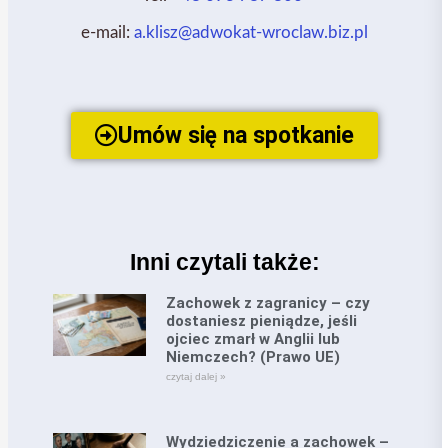
e-mail:
a.klisz@adwokat-wroclaw.biz.pl
Umów się na spotkanie
Inni czytali także:
Zachowek z zagranicy – czy
dostaniesz pieniądze, jeśli
ojciec zmarł w Anglii lub
Niemczech? (Prawo UE)
czytaj dalej »
Wydziedziczenie a zachowek –