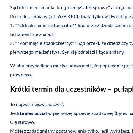
Sąd nie zmieni zdania, bo „przemyślałeś sprawę” albo „uznał
Procedura zmiany (art. 679 KPC) działa tylko w dwóch prz
1. **Odnalezienie testamentu:** Sąd orzekł dziedziczenie u
testament się znalazł.
2. **Pominięcie spadkobiercy:** Sąd orzekł, że dziedziczy ty
pierwszego małżeństwa. Syn się odnalazł i żąda zmiany.
W obu przypadkach musisz udowodnić, że poprzednie posta
prawnego.
Krótki termin dla uczestników – pułap
To najważniejszy „haczyk”.
Jeśli
brałeś udział
w pierwszej sprawie spadkowej (byłeś na
Cię surowo.
Możesz żądać zmiany postanowienia tylko, jeśli wykażesz, 