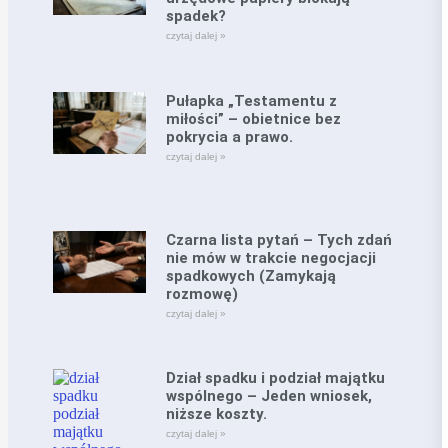
spadek?
czytaj dalej »
Pułapka „Testamentu z
miłości” – obietnice bez
pokrycia a prawo.
czytaj dalej »
Czarna lista pytań – Tych zdań
nie mów w trakcie negocjacji
spadkowych (Zamykają
rozmowę)
czytaj dalej »
Dział spadku i podział majątku
wspólnego – Jeden wniosek,
niższe koszty.
czytaj dalej »