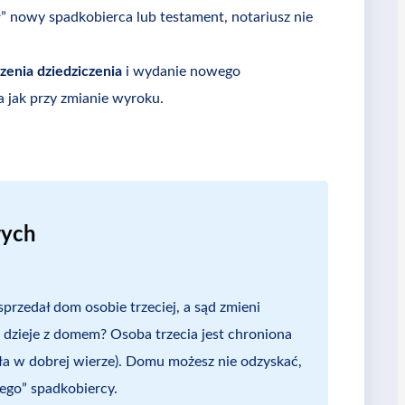
ął” nowy spadkobierca lub testament, notariusz nie
zenia dziedziczenia
i wydanie nowego
 jak przy zmianie wyroku.
wych
sprzedał dom osobie trzeciej, a sąd zmieni
ę dzieje z domem? Osoba trzecia jest chroniona
łała w dobrej wierze). Domu możesz nie odzyskać,
wego” spadkobiercy.