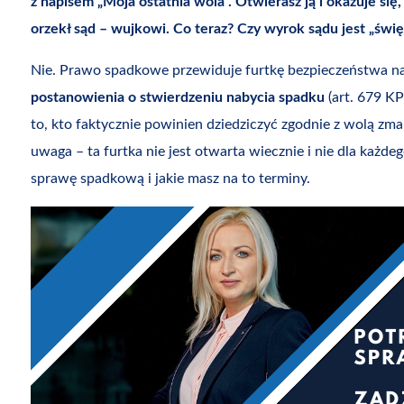
z napisem „Moja ostatnia wola”. Otwierasz ją i okazuje się,
orzekł sąd – wujkowi. Co teraz? Czy wyrok sądu jest „świę
Nie. Prawo spadkowe przewiduje furtkę bezpieczeństwa na 
postanowienia o stwierdzeniu nabycia spadku
(art. 679 KP
to, kto faktycznie powinien dziedziczyć zgodnie z wolą zma
uwaga – ta furtka nie jest otwarta wiecznie i nie dla każdeg
sprawę spadkową i jakie masz na to terminy.