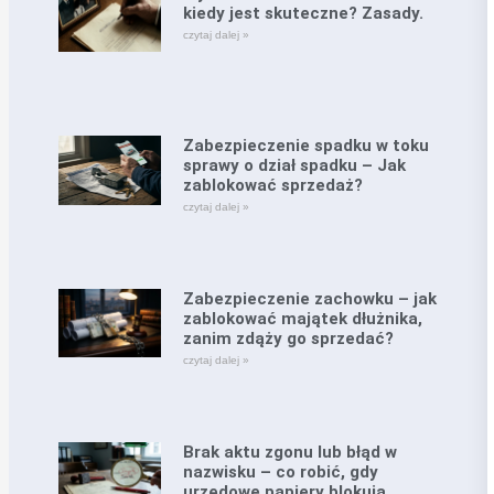
kiedy jest skuteczne? Zasady.
czytaj dalej »
Zabezpieczenie spadku w toku
sprawy o dział spadku – Jak
zablokować sprzedaż?
czytaj dalej »
Zabezpieczenie zachowku – jak
zablokować majątek dłużnika,
zanim zdąży go sprzedać?
czytaj dalej »
Brak aktu zgonu lub błąd w
nazwisku – co robić, gdy
urzędowe papiery blokują