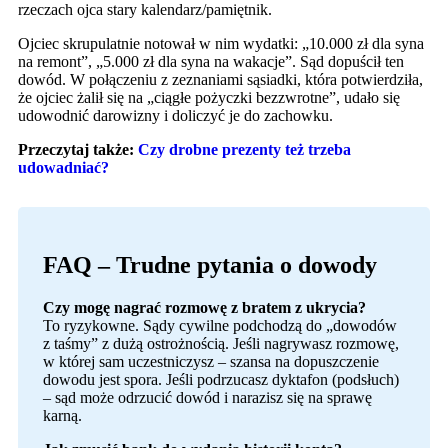
rzeczach ojca stary kalendarz/pamiętnik.
Ojciec skrupulatnie notował w nim wydatki: „10.000 zł dla syna
na remont”, „5.000 zł dla syna na wakacje”. Sąd dopuścił ten
dowód. W połączeniu z zeznaniami sąsiadki, która potwierdziła,
że ojciec żalił się na „ciągłe pożyczki bezzwrotne”, udało się
udowodnić darowizny i doliczyć je do zachowku.
Przeczytaj także:
Czy drobne prezenty też trzeba
udowadniać?
FAQ – Trudne pytania o dowody
Czy mogę nagrać rozmowę z bratem z ukrycia?
To ryzykowne. Sądy cywilne podchodzą do „dowodów
z taśmy” z dużą ostrożnością. Jeśli nagrywasz rozmowę,
w której sam uczestniczysz – szansa na dopuszczenie
dowodu jest spora. Jeśli podrzucasz dyktafon (podsłuch)
– sąd może odrzucić dowód i narazisz się na sprawę
karną.