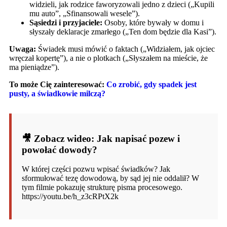
widzieli, jak rodzice faworyzowali jedno z dzieci („Kupili
mu auto”, „Sfinansowali wesele”).
Sąsiedzi i przyjaciele:
Osoby, które bywały w domu i
słyszały deklaracje zmarłego („Ten dom będzie dla Kasi”).
Uwaga:
Świadek musi mówić o faktach („Widziałem, jak ojciec
wręczał kopertę”), a nie o plotkach („Słyszałem na mieście, że
ma pieniądze”).
To może Cię zainteresować:
Co zrobić, gdy spadek jest
pusty, a świadkowie milczą?
🎥 Zobacz wideo: Jak napisać pozew i
powołać dowody?
W której części pozwu wpisać świadków? Jak
sformułować tezę dowodową, by sąd jej nie oddalił? W
tym filmie pokazuję strukturę pisma procesowego.
https://youtu.be/h_z3cRPtX2k