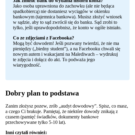
Jak zmusić bank do wydania historii konta?
Jako osoba uprawniona do zachowku (ale nie będąca
spadkobiercą) nie dostaniesz wyciągów w okienku
bankowym (tajemnica bankowa). Musisz złożyć wniosek
w sądzie, aby to sąd zwrócił się do banku. Sąd zrobi to
tylko, jeśli uprawdopodobnisz, że konto w ogóle istniało.
Co ze zdjęciami z Facebooka?
Mogą być dowodem! Jeśli pozwany twierdzi, że nie ma
pieniędzy („biedny student”), a na Facebooku chwali się
nowym autem i wakacjami na Malediwach – wydrukuj
te zdjęcia i dołącz do akt. To podważa jego
wiarygodność.
Dobry plan to podstawa
Zanim złożysz pozew, zrób „audyt dowodowy”. Spisz, co masz,
a czego Ci brakuje. Pamiętaj, że niektóre dowody znikają z
czasem (pamięć świadków, dokumenty bankowe
przechowywane tylko 5-10 lat).
Inni czytali również: