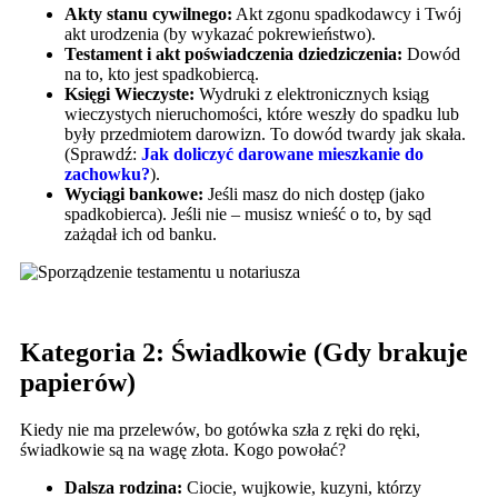
Akty stanu cywilnego:
Akt zgonu spadkodawcy i Twój
akt urodzenia (by wykazać pokrewieństwo).
Testament i akt poświadczenia dziedziczenia:
Dowód
na to, kto jest spadkobiercą.
Księgi Wieczyste:
Wydruki z elektronicznych ksiąg
wieczystych nieruchomości, które weszły do spadku lub
były przedmiotem darowizn. To dowód twardy jak skała.
(Sprawdź:
Jak doliczyć darowane mieszkanie do
zachowku?
).
Wyciągi bankowe:
Jeśli masz do nich dostęp (jako
spadkobierca). Jeśli nie – musisz wnieść o to, by sąd
zażądał ich od banku.
Kategoria 2: Świadkowie (Gdy brakuje
papierów)
Kiedy nie ma przelewów, bo gotówka szła z ręki do ręki,
świadkowie są na wagę złota. Kogo powołać?
Dalsza rodzina:
Ciocie, wujkowie, kuzyni, którzy