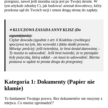
przegrasz, nawet jeśli moralna racja jest po Twojej stronie. W
tym artykule zdradzę Ci, jak budować arsenał dowodowy, który
przekona sąd do Twoich racji i zmusi drugą stronę do zapłaty.
⭐️ KLUCZOWA ZASADA ANNY KLISZ (Do
zapamiętania):
Ciężar dowodu (zgodnie z art. 6 Kodeksu cywilnego)
spoczywa na tym, kto wywodzi z faktu skutki prawne.
Mówiąc prościej: jeśli twierdzisz, że brat dostał darowiznę –
Ty musisz to udowodnić. Jeśli brat twierdzi, że te pieniądze
były pożyczką, którą oddał – on musi to udowodnić. Bierna
postawa w sądzie to prosta droga do przegranej.
Kategoria 1: Dokumenty (Papier nie
kłamie)
To fundament Twojego pozwu. Bez dokumentów nie ruszymy z
miejsca. Co musisz zgromadzić?