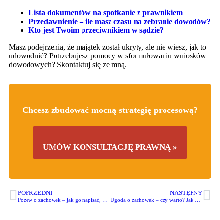
Lista dokumentów na spotkanie z prawnikiem
Przedawnienie – ile masz czasu na zebranie dowodów?
Kto jest Twoim przeciwnikiem w sądzie?
Masz podejrzenia, że majątek został ukryty, ale nie wiesz, jak to
udowodnić? Potrzebujesz pomocy w sformułowaniu wniosków
dowodowych? Skontaktuj się ze mną.
Chcesz zbudować mocną strategię procesową?
UMÓW KONSULTACJĘ PRAWNĄ »
POPRZEDNI
NASTĘPNY
Pozew o zachowek – jak go napisać, by sąd nie zwrócił pisma? Instrukcja krok po kroku
Ugoda o zachowek – czy warto? Jak bezpiecznie dogadać się z rodziną bez sądu?