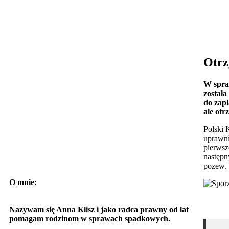
Otrz
W spra
została
do zapł
ale otr
Polski 
uprawni
pierwsz
następn
pozew.
O mnie:
Nazywam się Anna Klisz i jako radca prawny od lat
pomagam rodzinom w sprawach spadkowych.