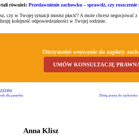
ytali również:
Przedawnienie zachowku – sprawdź, czy roszczenie 
sz, czy w Twojej sytuacji musisz płacić? A może chcesz negocjować z 
lizuję kolejność odpowiedzialności w Twojej rodzinie.
Otrzymałeś wezwanie do zapłaty zac
UMÓW KONSULTACJĘ PRAWNĄ
ZEDNI
ek dla pasierba
Anna Klisz