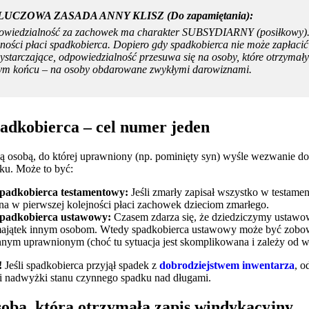
KLUCZOWA ZASADA ANNY KLISZ (Do zapamiętania):
wiedzialność za zachowek ma charakter SUBSYDIARNY (posiłkowy). O
jności płaci spadkobierca. Dopiero gdy spadkobierca nie może zapłacić (
ystarczające, odpowiedzialność przesuwa się na osoby, które otrzymał
m końcu – na osoby obdarowane zwykłymi darowiznami.
padkobierca – cel numer jeden
ą osobą, do której uprawniony (np. pominięty syn) wyśle wezwanie do 
ku. Może to być:
padkobierca testamentowy:
Jeśli zmarły zapisał wszystko w testamen
na w pierwszej kolejności płaci zachowek dzieciom zmarłego.
padkobierca ustawowy:
Czasem zdarza się, że dziedziczymy ustawowo
ajątek innym osobom. Wtedy spadkobierca ustawowy może być zob
nnym uprawnionym (choć tu sytuacja jest skomplikowana i zależy od w
!
Jeśli spadkobierca przyjął spadek z
dobrodziejstwem inwentarza
, o
i nadwyżki stanu czynnego spadku nad długami.
soba, która otrzymała zapis windykacyjny