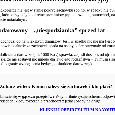
padkobierca nie jest w stanie pokryć zachowku (bo np. w spadku nie b
, które otrzymały konkretne przedmioty (np. mieszkanie, samochód) 
ncie notarialnym.
bdarowany – „niespodzianka” sprzed lat
j dochodzi do największych dramatów. Jeśli w spadku nic nie ma (jest 
dpowiedzialność za zachowek spada na osoby, które otrzymały od zma
oliczania darowizn (art. 1000 K.c.) sprawia, że jeśli dostałeś od ojca m
 się, że nie zostawił nic innego dla Twojego rodzeństwa – Ty musisz z
i (do granic wzbogacenia będącego skutkiem darowizny).
 Zobacz wideo: Komu należy się zachowek i kto płaci?
biliście się w gąszczu przepisów? W tym filmie rysuję schemat odpowi
ykładach, kiedy roszczenie przechodzi z jednej osoby na drugą.
KLIKNIJ I OBEJRZYJ FILM NA YOUT