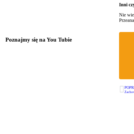
Inni cz
Nie wie
Przeana
Poznajmy się na You Tubie
POPR
Zachow