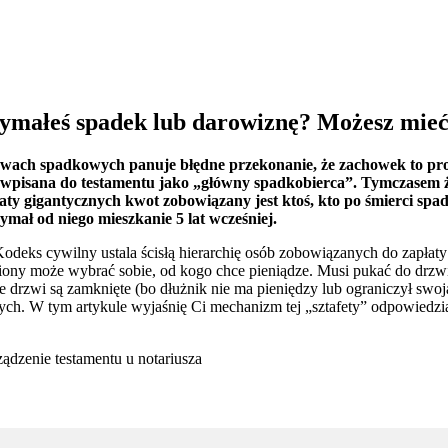
ymałeś spadek lub darowiznę? Możesz mieć
wach spadkowych panuje błędne przekonanie, że zachowek to pro
 wpisana do testamentu jako „główny spadkobierca”. Tymczasem ży
aty gigantycznych kwot zobowiązany jest ktoś, kto po śmierci spa
zymał od niego mieszkanie 5 lat wcześniej.
Kodeks cywilny ustala ścisłą hierarchię osób zobowiązanych do zapłaty 
ony może wybrać sobie, od kogo chce pieniądze. Musi pukać do drzwi w
e drzwi są zamknięte (bo dłużnik nie ma pieniędzy lub ograniczył swoj
ych. W tym artykule wyjaśnię Ci mechanizm tej „sztafety” odpowiedzial