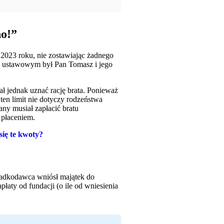
no!”
2023 roku, nie zostawiając żadnego
ą ustawowym był Pan Tomasz i jego
ł jednak uznać rację brata. Ponieważ
 ten limit nie dotyczy rodzeństwa
ny musiał zapłacić bratu
 płaceniem.
się te kwoty?
padkodawca wniósł majątek do
łaty od fundacji (o ile od wniesienia