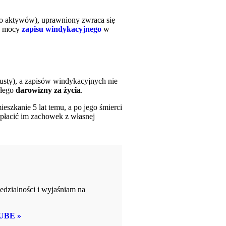
yło aktywów), uprawniony zwraca się
na mocy
zapisu windykacyjnego
w
pusty), a zapisów windykacyjnych nie
rłego
darowizny za życia
.
ieszkanie 5 lat temu, a po jego śmierci
apłacić im zachowek z własnej
edzialności i wyjaśniam na
UBE »