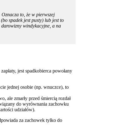
znacza to, że w pierwszej
bo spadek jest pusty) lub jest to
y darowizny windykacyjne, a na
zapłaty, jest spadkobierca powołany
cie jednej osobie (np. wnuczce), to
, ale zmarły przed śmiercią rozdał
owiązany do wyrównania zachowku
artości udziałów).
dpowiada za zachowek tylko do