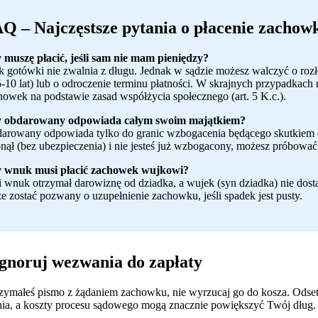
Q – Najczęstsze pytania o płacenie zachow
 muszę płacić, jeśli sam nie mam pieniędzy?
k gotówki nie zwalnia z długu. Jednak w sądzie możesz walczyć o roz
5-10 lat) lub o odroczenie terminu płatności. W skrajnych przypadka
howek na podstawie zasad współżycia społecznego (art. 5 K.c.).
 obdarowany odpowiada całym swoim majątkiem?
arowany odpowiada tylko do granic wzbogacenia będącego skutkiem 
onął (bez ubezpieczenia) i nie jesteś już wzbogacony, możesz próbować 
 wnuk musi płacić zachowek wujkowi?
li wnuk otrzymał darowiznę od dziadka, a wujek (syn dziadka) nie dosta
e zostać pozwany o uzupełnienie zachowku, jeśli spadek jest pusty.
ignoruj wezwania do zapłaty
trzymałeś pismo z żądaniem zachowku, nie wyrzucaj go do kosza. Ods
a, a koszty procesu sądowego mogą znacznie powiększyć Twój dług.