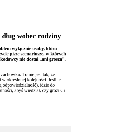
 dług wobec rodziny
blem wyłącznie osoby, która
cie pisze scenariusze, w których
dkodawcy nie dostał „ani grosza”,
zachowku. To nie jest tak, że
 określonej kolejności. Jeśli te
ą odpowiedzialność), idzie do
ności, abyś wiedział, czy grozi Ci