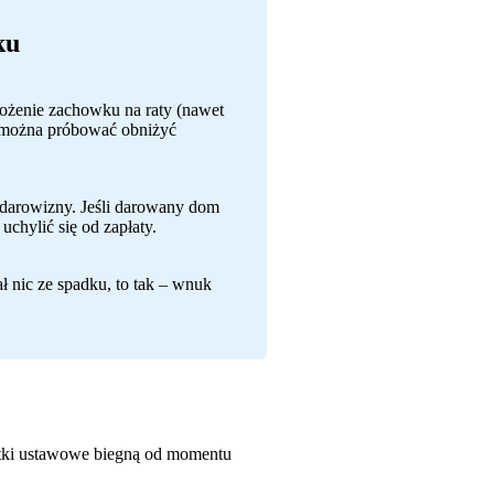
ku
łożenie zachowku na raty (nawet
ch można próbować obniżyć
darowizny. Jeśli darowany dom
uchylić się od zapłaty.
ł nic ze spadku, to tak – wnuk
etki ustawowe biegną od momentu