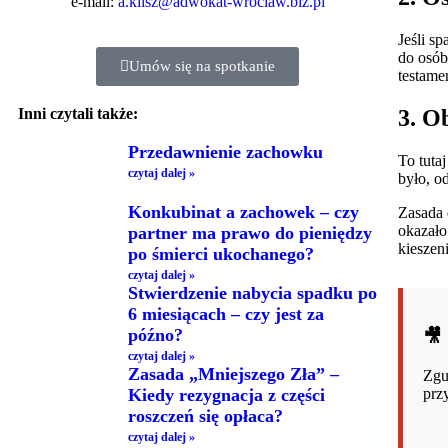
e-mail:
a.klisz@adwokat-wroclaw.biz.pl
Jeśli s
do osób
Umów się na spotkanie
testame
3. O
Inni czytali także:
Przedawnienie zachowku
To tuta
czytaj dalej »
było, o
Konkubinat a zachowek – czy
Zasada d
okazało
partner ma prawo do pieniędzy
kieszen
po śmierci ukochanego?
czytaj dalej »
Stwierdzenie nabycia spadku po
6 miesiącach – czy jest za
późno?
🎥
czytaj dalej »
Zasada „Mniejszego Zła” –
Zgu
Kiedy rezygnacja z części
prz
roszczeń się opłaca?
czytaj dalej »