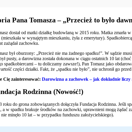
oria Pana Tomasza – „Przecież to było daw
asz dostał od matki działkę budowlaną w 2015 roku. Matka zmarła w 
 (mieszkała w wynajętym mieszkaniu, żyła z emerytury). Spadkobierc
rat zażądał zachowku.
asz był oburzony: „Przecież nie ma żadnego spadku!”. W sądzie musia
był pusty, a darowizna została dokonana w ciągu ostatnich 10 lat (choć
o spadkobiercami – tu doliczamy zawsze!), Pan Tomasz jako obdarowa
rtość części działki. Fakt, że „spadku nie było”, nie uchronił go przed
e Cię zainteresować:
Darowizna a zachowek – jak dokładnie liczy 
undacja Rodzinna (Nowość!)
 roku do grona zobowiązanych dołączyła Fundacja Rodzinna. Jeśli s
i, a w spadku brakuje środków na zachowki, uprawnieni mogą żądać zap
 nie minęło 10 lat – w przypadku funduszu założycielskiego).