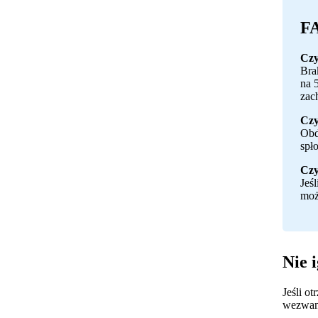
FA
Czy
Bra
na 
zac
Czy
Obd
spł
Czy
Jeś
moż
Nie 
Jeśli o
wezwani