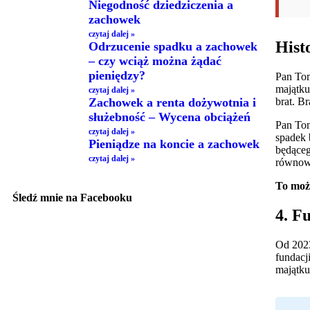
Niegodność dziedziczenia a
zachowek
czytaj dalej »
Hist
Odrzucenie spadku a zachowek
– czy wciąż można żądać
pieniędzy?
Pan Tom
majątku
czytaj dalej »
brat. B
Zachowek a renta dożywotnia i
służebność – Wycena obciążeń
Pan Tom
czytaj dalej »
spadek 
Pieniądze na koncie a zachowek
będąceg
czytaj dalej »
równowa
To moż
Śledź mnie na Facebooku
4. F
Od 2023
fundacj
majątku