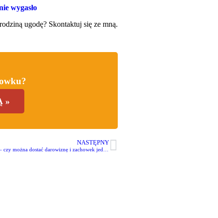
nie wygasło
rodziną ugodę? Skontaktuj się ze mną.
howku?
 »
NASTĘPNY
Zbieg prawa do zachowku – czy można dostać darowiznę i zachowek jednocześnie?