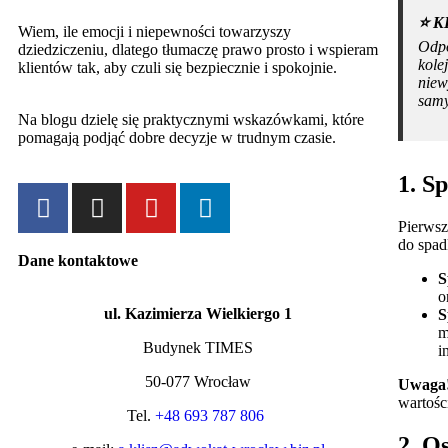
⭐️ 
Wiem, ile emocji i niepewności towarzyszy
Odpo
dziedziczeniu, dlatego tłumaczę prawo prosto i wspieram
kole
klientów tak, aby czuli się bezpiecznie i spokojnie.
niew
samy
Na blogu dzielę się praktycznymi wskazówkami, które
pomagają podjąć dobre decyzje w trudnym czasie.
1. S
Pierwsz
do spad
Dane kontaktowe
S
o
ul. Kazimierza Wielkiergo 1
S
m
Budynek TIMES
i
50-077 Wrocław
Uwaga
wartośc
Tel.
+48 693 787 806
2. O