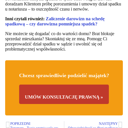
doradzam Klientom próbę porozumienia i umowny dział spadku
u notariusza – to oszczędność czasu i nerwów.
Inni czytali również:
Zaliczenie darowizn na schedę
spadkową – czy darowizna pomniejsza spadek?
Nie możecie się dogadać co do wartości domu? Brat blokuje
sprzedaż mieszkania? Skontaktuj się ze mną. Pomogę Ci
przeprowadzić dział spadku w sądzie i uwolnić się od
problematycznej współwłasności.
Chcesz sprawiedliwie podzielić majątek?
UMÓW KONSULTACJĘ PRAWNĄ »
POPRZEDNI
NASTĘPNY
Testament – Twoja ostatnia wola czy „bomba” z opóźnionym zapłonem? Kompletny przewodnik
Odpowiedzialność za długi spadkowe