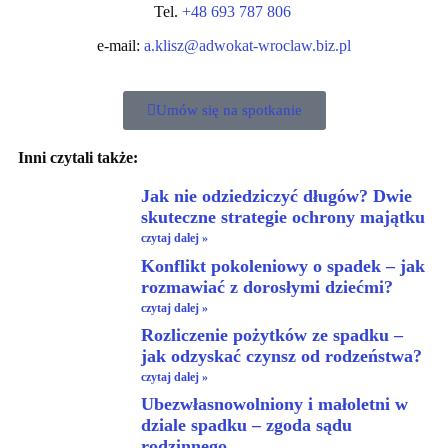
Tel.
+48 693 787 806
e-mail:
a.klisz@adwokat-wroclaw.biz.pl
Umów się na spotkanie
Inni czytali także:
Jak nie odziedziczyć długów? Dwie
skuteczne strategie ochrony majątku
czytaj dalej »
Konflikt pokoleniowy o spadek – jak
rozmawiać z dorosłymi dziećmi?
czytaj dalej »
Rozliczenie pożytków ze spadku –
jak odzyskać czynsz od rodzeństwa?
czytaj dalej »
Ubezwłasnowolniony i małoletni w
dziale spadku – zgoda sądu
rodzinnego.