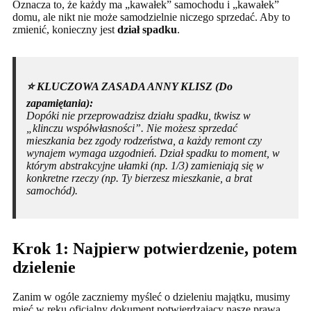
Oznacza to, że każdy ma „kawałek” samochodu i „kawałek”
domu, ale nikt nie może samodzielnie niczego sprzedać. Aby to
zmienić, konieczny jest
dział spadku
.
⭐️ KLUCZOWA ZASADA ANNY KLISZ (Do
zapamiętania):
Dopóki nie przeprowadzisz działu spadku, tkwisz w
„klinczu współwłasności”. Nie możesz sprzedać
mieszkania bez zgody rodzeństwa, a każdy remont czy
wynajem wymaga uzgodnień. Dział spadku to moment, w
którym abstrakcyjne ułamki (np. 1/3) zamieniają się w
konkretne rzeczy (np. Ty bierzesz mieszkanie, a brat
samochód).
Krok 1: Najpierw potwierdzenie, potem
dzielenie
Zanim w ogóle zaczniemy myśleć o dzieleniu majątku, musimy
mieć w ręku oficjalny dokument potwierdzający nasze prawa.