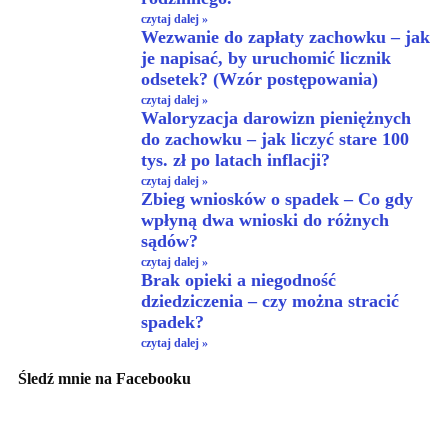
czytaj dalej »
Wezwanie do zapłaty zachowku – jak
je napisać, by uruchomić licznik
odsetek? (Wzór postępowania)
czytaj dalej »
Waloryzacja darowizn pieniężnych
do zachowku – jak liczyć stare 100
tys. zł po latach inflacji?
czytaj dalej »
Zbieg wniosków o spadek – Co gdy
wpłyną dwa wnioski do różnych
sądów?
czytaj dalej »
Brak opieki a niegodność
dziedziczenia – czy można stracić
spadek?
czytaj dalej »
Śledź mnie na Facebooku