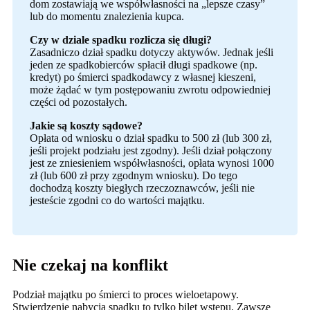
dom zostawiają we współwłasności na „lepsze czasy”
lub do momentu znalezienia kupca.
Czy w dziale spadku rozlicza się długi?
Zasadniczo dział spadku dotyczy aktywów. Jednak jeśli
jeden ze spadkobierców spłacił długi spadkowe (np.
kredyt) po śmierci spadkodawcy z własnej kieszeni,
może żądać w tym postępowaniu zwrotu odpowiedniej
części od pozostałych.
Jakie są koszty sądowe?
Opłata od wniosku o dział spadku to 500 zł (lub 300 zł,
jeśli projekt podziału jest zgodny). Jeśli dział połączony
jest ze zniesieniem współwłasności, opłata wynosi 1000
zł (lub 600 zł przy zgodnym wniosku). Do tego
dochodzą koszty biegłych rzeczoznawców, jeśli nie
jesteście zgodni co do wartości majątku.
Nie czekaj na konflikt
Podział majątku po śmierci to proces wieloetapowy.
Stwierdzenie nabycia spadku to tylko bilet wstępu. Zawsze