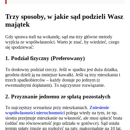
Trzy sposoby, w jakie sąd podzieli Wasz
majątek
Gdy sprawa trafi na wokandę, sąd ma trzy główne metody
wyjścia ze współwłasności. Warto je znać, by wiedzieć, czego
się spodziewać:
1. Podział fizyczny (Preferowany)
To dosłowny podział rzeczy. Jeśli w spadku jest duża działka,
geodeta dzieli ją na mniejsze kawałki. Jeśli są trzy mieszkania i
trzech spadkobierców – każdy dostaje po jednym (z
ewentualnymi dopłatami). To najczystsze rozwiązanie.
2. Przyznanie jednemu ze spłatą pozostałych
To najczęstszy scenariusz przy mieszkaniach.
Zniesienie
współwłasności nieruchomości
polega wtedy na tym, że np.
siostra przejmuje mieszkanie na własność, ale musi spłacić brata
(oddać mu równowartość jego udziału w gotówce). Sąd ustala
termin spłaty (może go rozłożyć na raty, maksymalnie na 10 lat,