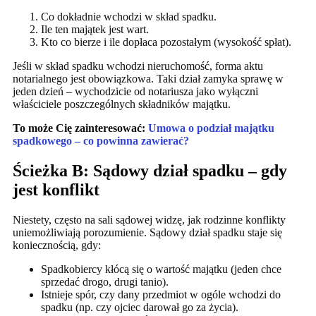
Co dokładnie wchodzi w skład spadku.
Ile ten majątek jest wart.
Kto co bierze i ile dopłaca pozostałym (wysokość spłat).
Jeśli w skład spadku wchodzi nieruchomość, forma aktu
notarialnego jest obowiązkowa. Taki dział zamyka sprawę w
jeden dzień – wychodzicie od notariusza jako wyłączni
właściciele poszczególnych składników majątku.
To może Cię zainteresować:
Umowa o podział majątku
spadkowego – co powinna zawierać?
Ścieżka B: Sądowy dział spadku – gdy
jest konflikt
Niestety, często na sali sądowej widzę, jak rodzinne konflikty
uniemożliwiają porozumienie. Sądowy dział spadku staje się
koniecznością, gdy:
Spadkobiercy kłócą się o wartość majątku (jeden chce
sprzedać drogo, drugi tanio).
Istnieje spór, czy dany przedmiot w ogóle wchodzi do
spadku (np. czy ojciec darował go za życia).