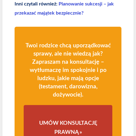
Inni czytali również:
Planowanie sukcesji – jak
przekazać majątek bezpiecznie?
Twoi rodzice chcą uporządkować
sprawy, ale nie wiedzą jak?
Zapraszam na konsultację –
wytłumaczę im spokojnie i po
ludzku, jakie mają opcje
(testament, darowizna,
dożywocie).
UMÓW KONSULTACJĘ
PRAWNĄ »