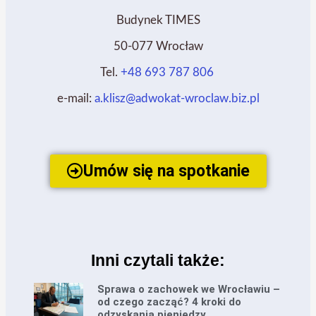
Budynek TIMES
50-077 Wrocław
Tel.
+48 693 787 806
e-mail:
a.klisz@adwokat-wroclaw.biz.pl
Umów się na spotkanie
Inni czytali także:
Sprawa o zachowek we Wrocławiu –
od czego zacząć? 4 kroki do
odzyskania pieniędzy