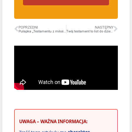
POPRZEDNI
NASTĘPNY
Pułapka „Testamentu z miłości” – obietnice bez pokrycia a prawo.
Twój testament to list do dzieci. Dlaczego nie warto zostawiać chaosu po sobie?
UWAGA – WAŻNA INFORMACJA:
Treść tego artykułu ma
charakter