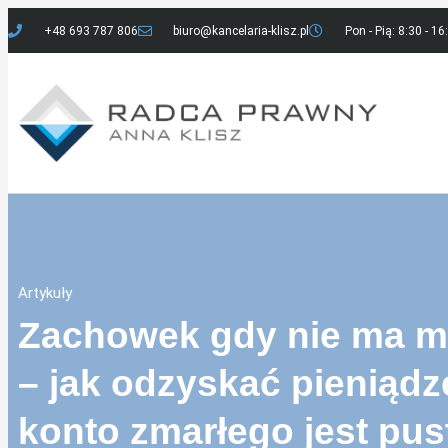
+48 693 787 806
biuro@kancelaria-klisz.pl
Pon - Pią: 8:30 - 16
Artykuły
Zachowek gdy nie ma m
– jak odzyskać pieniądz
konto zmarłego jest pus