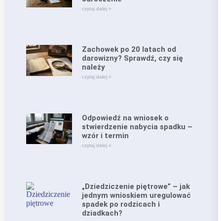
czytaj dalej »
Zachowek po 20 latach od
darowizny? Sprawdź, czy się
należy
czytaj dalej »
Odpowiedź na wniosek o
stwierdzenie nabycia spadku –
wzór i termin
czytaj dalej »
„Dziedziczenie piętrowe” – jak
jednym wnioskiem uregulować
spadek po rodzicach i
dziadkach?