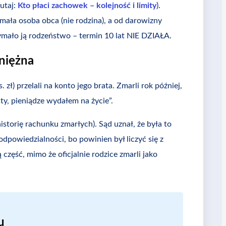
utaj:
Kto płaci zachowek – kolejność i limity
).
mała osoba obca (nie rodzina), a od darowizny
rzymało ją rodzeństwo – termin 10 lat NIE DZIAŁA.
niężna
zł) przelali na konto jego brata. Zmarli rok później,
ty, pieniądze wydałem na życie”.
torię rachunku zmarłych). Sąd uznał, że była to
odpowiedzialności, bo powinien był liczyć się z
zęść, mimo że oficjalnie rodzice zmarli jako
u