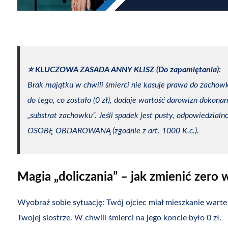
⭐️ KLUCZOWA ZASADA ANNY KLISZ (Do zapamiętania):
Brak majątku w chwili śmierci nie kasuje prawa do zacho
do tego, co zostało (0 zł), dodaje wartość darowizn dokonany
„substrat zachowku”. Jeśli spadek jest pusty, odpowiedzialn
OSOBĘ OBDAROWANĄ (zgodnie z art. 1000 K.c.).
Magia „doliczania” – jak zmienić zero 
Wyobraź sobie sytuację: Twój ojciec miał mieszkanie warte 
Twojej siostrze. W chwili śmierci na jego koncie było 0 zł.