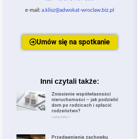
e-mail:
a.klisz@adwokat-wroclaw.biz.pl
Umów się na spotkanie
Inni czytali także:
Zniesienie współwłasności
nieruchomości – jak podzielić
dom po rodzicach i spłacić
rodzeństwo?
czytaj dalej »
Przedawnienie zachowku