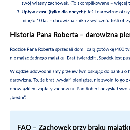
swój własny zachowek. (To skomplikowane – więcej t
Upływ czasu (tylko dla obcych):
Jeśli darowiznę otrzy
minęło 10 lat – darowizna znika z wyliczeń. Jeśli ot
Historia Pana Roberta – darowizna pie
Rodzice Pana Roberta sprzedali dom i całą gotówkę (400 tys. 
nie mając żadnego majątku. Brat twierdził: „Spadek jest pus
W sądzie udowodniliśmy przelew (wnioskując do banku o his
darowizna. To, że brat „wydał” pieniądze, nie zwolniło go z 
obowiązkiem zapłaty zachowku. Pan Robert odzyskał swoją c
„biedni”.
FAQ – Zachowek przy braku majątk