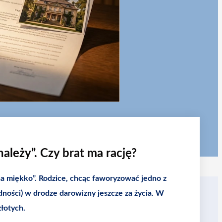
należy”. Czy brat ma rację?
na miękko”. Rodzice, chcąc faworyzować jedno z
zędności) w drodze darowizny jeszcze za życia. W
łotych.