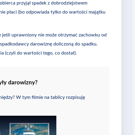
kobierca przyjął spadek z dobrodziejstwem
nie płaci (bo odpowiada tylko do wartości majątku
e jeśli uprawniony nie może otrzymać zachowku od
d spadkodawcy darowiznę doliczoną do spadku.
(czyli do wartości tego, co dostał).
yły darowizny?
iędzy? W tym filmie na tablicy rozpisuję