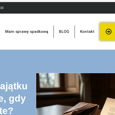
:30
Mam sprawę spadkową
BLOG
Kontakt
ajątku
e, gdy
te?