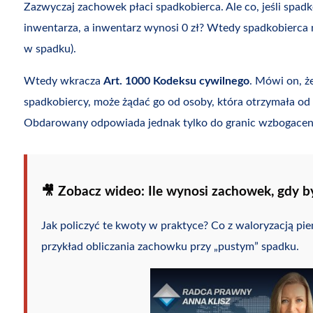
Zazwyczaj zachowek płaci spadkobierca. Ale co, jeśli spad
inwentarza, a inwentarz wynosi 0 zł? Wtedy spadkobierca 
w spadku).
Wtedy wkracza
Art. 1000 Kodeksu cywilnego
. Mówi on, ż
spadkobiercy, może żądać go od osoby, która otrzymała o
Obdarowany odpowiada jednak tylko do granic wzbogacenia 
🎥 Zobacz wideo: Ile wynosi zachowek, gdy b
Jak policzyć te kwoty w praktyce? Co z waloryzacją pien
przykład obliczania zachowku przy „pustym” spadku.